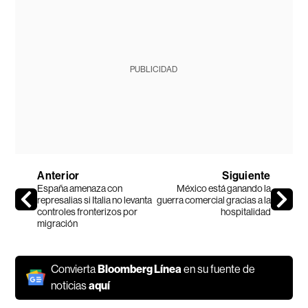
PUBLICIDAD
Anterior
Siguiente
España amenaza con
México está ganando la
represalias si Italia no levanta
guerra comercial gracias a la
controles fronterizos por
hospitalidad
migración
Convierta
Bloomberg Línea
en su fuente de
noticias
aquí