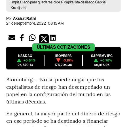
limpias llegó para quedarse, dice el capitalista de riesgo Gabriel
Kra
(ijeab)
Por
Akshat Rathi
24 de septiembre, 2022 | 08:13 AM
ÚLTIMAS
COTIZACIONES
NASDAQ
IBOVESPA
S&P/BMV IPC
+0.84%
-0.19%
+0.78%
26,570.13
175,209.30
66,916.26
Bloomberg — No se puede negar que los
capitalistas de riesgo han desempeñado un
papel en la configuración del mundo en las
últimas décadas.
En general, la mayor parte del dinero de riesgo
en ese periodo se ha destinado a financiar