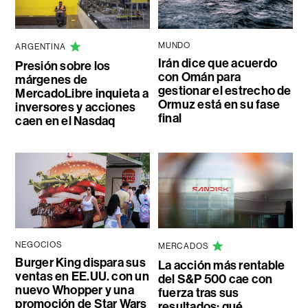
MUNDO
ARGENTINA
Irán dice que acuerdo
Presión sobre los
con Omán para
márgenes de
gestionar el estrecho de
MercadoLibre inquieta a
Ormuz está en su fase
inversores y acciones
final
caen en el Nasdaq
NEGOCIOS
MERCADOS
Burger King dispara sus
La acción más rentable
ventas en EE.UU. con un
del S&P 500 cae con
nuevo Whopper y una
fuerza tras sus
promoción de Star Wars
resultados: qué