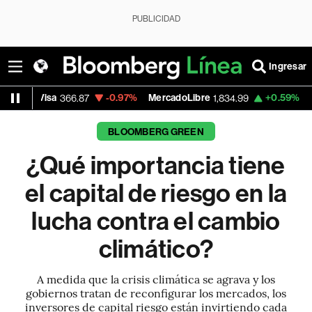
PUBLICIDAD
Ingresar
-0.97%
MercadoLibre
+0.59%
Banco de Bo
366.87
1,834.99
BLOOMBERG GREEN
¿Qué importancia tiene
el capital de riesgo en la
lucha contra el cambio
climático?
A medida que la crisis climática se agrava y los
gobiernos tratan de reconfigurar los mercados, los
inversores de capital riesgo están invirtiendo cada