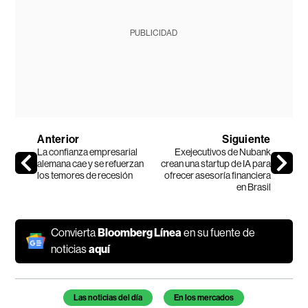
PUBLICIDAD
Anterior
Siguiente
La confianza empresarial
Exejecutivos de Nubank
alemana cae y se refuerzan
crean una startup de IA para
los temores de recesión
ofrecer asesoría financiera
en Brasil
Convierta
Bloomberg Línea
en su fuente de
noticias
aquí
Temas de este artículo
Las noticias del día
En los mercados