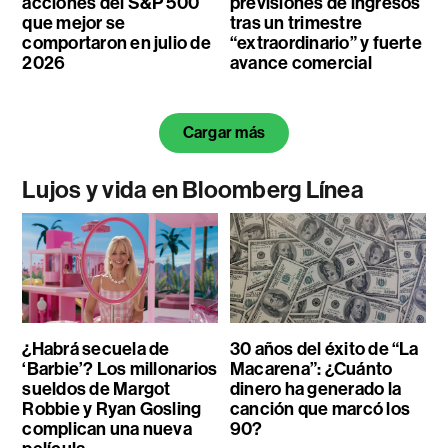
acciones del S&P 500
previsiones de ingresos
que mejor se
tras un trimestre
comportaron en julio de
“extraordinario” y fuerte
2026
avance comercial
Cargar más
Lujos y vida en Bloomberg Línea
¿Habrá secuela de
30 años del éxito de “La
‘Barbie’? Los millonarios
Macarena”: ¿Cuánto
sueldos de Margot
dinero ha generado la
Robbie y Ryan Gosling
canción que marcó los
complican una nueva
90?