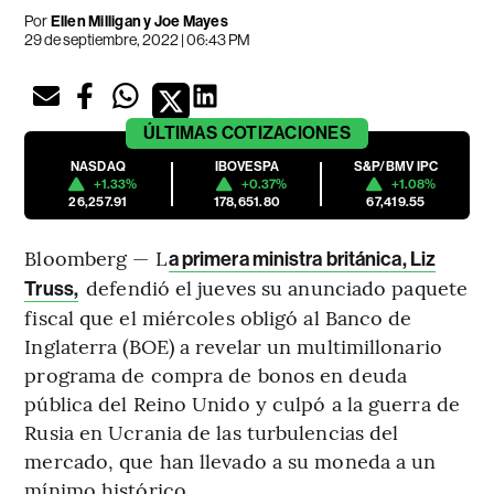
Por
Ellen Milligan y Joe Mayes
29 de septiembre, 2022 | 06:43 PM
ÚLTIMAS
COTIZACIONES
NASDAQ
IBOVESPA
S&P/BMV IPC
+1.33%
+0.37%
+1.08%
26,257.91
178,651.80
67,419.55
Bloomberg — L
a primera ministra británica, Liz
defendió el jueves su anunciado paquete
Truss,
fiscal que el miércoles obligó al Banco de
Inglaterra (BOE) a revelar un multimillonario
programa de compra de bonos en deuda
pública del Reino Unido y culpó a la guerra de
Rusia en Ucrania de las turbulencias del
mercado, que han llevado a su moneda a un
mínimo histórico.