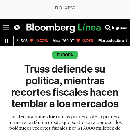
PUBLICIDAD
Ingresar
-0.32%
Visa
-0.74%
MercadoLibre
-0.
25
362.97
1,882.19
EUROPA
Truss defiende su
política, mientras
recortes fiscales hacen
temblar a los mercados
Las declaraciones fueron las primeras de la primera
ministra británica desde que se dieron a conocer los
polémicos recortes fiscales por $45.000 millones de