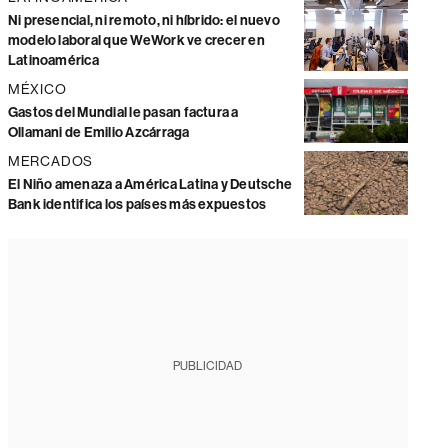
Ni presencial, ni remoto, ni híbrido: el nuevo
modelo laboral que WeWork ve crecer en
Latinoamérica
MÉXICO
Gastos del Mundial le pasan factura a
Ollamani de Emilio Azcárraga
MERCADOS
El Niño amenaza a América Latina y Deutsche
Bank identifica los países más expuestos
PUBLICIDAD