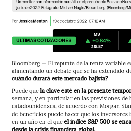
Un monitor con información bursátil en el parqué de la Bolsa de Nue
junio de 2022. Fotógrafo: Michael Nagle/Bloomberg
(Bloomberg/Mi
Por
Jessica Menton
19 de octubre, 2022 | 07:12 AM
MS
+0.84%
ÚLTIMAS
COTIZACIONES
218.87
Bloomberg — El repunte de la renta variable 
alimentando un debate que se ha extendido du
cuándo durará este mercado bajista?
Puede que
la clave esté en la presente tempo
semana, y en particular en las previsiones de 
estadounidenses, de acuerdo con Morgan Stan
de beneficios puede hacer que los inversores
en un año en el que
el índice S&P 500 se en
desde la crisis financiera global.