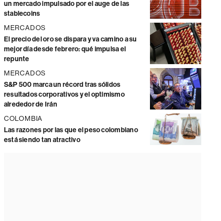
un mercado impulsado por el auge de las
stablecoins
MERCADOS
El precio del oro se dispara y va camino a su
mejor día desde febrero: qué impulsa el
repunte
MERCADOS
S&P 500 marca un récord tras sólidos
resultados corporativos y el optimismo
alrededor de Irán
COLOMBIA
Las razones por las que el peso colombiano
está siendo tan atractivo