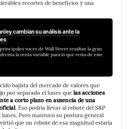
derables recortes de beneficios y una
ley cambian su análisis ante la
nes
principales voces de Wall Street resaltan la gran
frenta la renta variable para lo que resta de este
ido bajista del mercado de valores que
ijo por separado el lunes que
las acciones
te a corto plazo en ausencia de una
ficial
. Eso podría llevar al rebote del S&P
el lunes. Pero mantuvo su postura general
dvirtió que un rebote de esa magnitud estaría