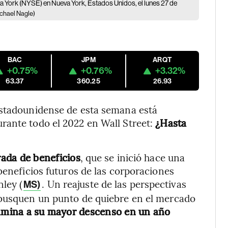
va York (NYSE) en Nueva York, Estados Unidos, el lunes 27 de
chael Nagle)
BAC
JPM
ARQT
+0.75%
+0.76%
+3.32%
63.37
360.25
26.93
estadounidense de esta semana está
rante todo el 2022 en Wall Street:
¿Hasta
rada de beneficios
, que se inició hace una
beneficios futuros de las corporaciones
ley (
. Un reajuste de las perspectivas
MS)
 busquen un punto de quiebre en el mercado
camina a su mayor descenso en un año