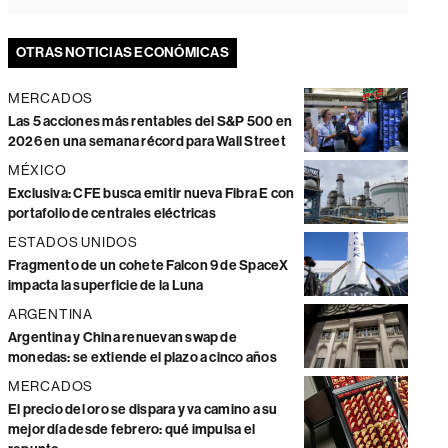
OTRAS NOTICIAS ECONÓMICAS
MERCADOS
Las 5 acciones más rentables del S&P 500 en
2026 en una semana récord para Wall Street
MÉXICO
Exclusiva: CFE busca emitir nueva Fibra E con
portafolio de centrales eléctricas
ESTADOS UNIDOS
Fragmento de un cohete Falcon 9 de SpaceX
impacta la superficie de la Luna
ARGENTINA
Argentina y China renuevan swap de
monedas: se extiende el plazo a cinco años
MERCADOS
El precio del oro se dispara y va camino a su
mejor día desde febrero: qué impulsa el