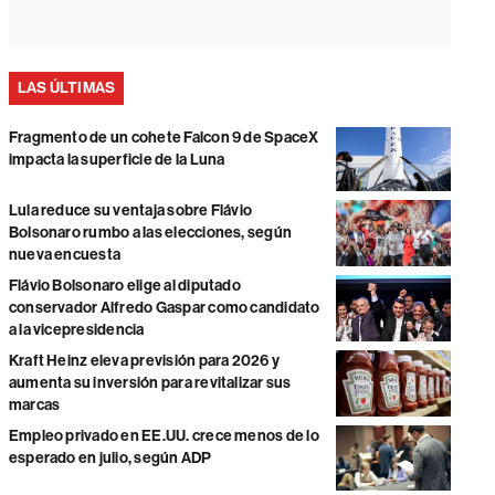
LAS ÚLTIMAS
Fragmento de un cohete Falcon 9 de SpaceX
impacta la superficie de la Luna
Lula reduce su ventaja sobre Flávio
Bolsonaro rumbo a las elecciones, según
nueva encuesta
Flávio Bolsonaro elige al diputado
conservador Alfredo Gaspar como candidato
a la vicepresidencia
Kraft Heinz eleva previsión para 2026 y
aumenta su inversión para revitalizar sus
marcas
Empleo privado en EE.UU. crece menos de lo
esperado en julio, según ADP