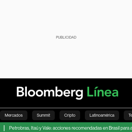
PUBLICIDAD
Mercados
Summit
Cripto
Latinoamérica
T
bras, Itaú y Vale: acciones recomendadas en Brasil para agosto, s
Green
Economía
Estilo de vida
Mundo
Videos