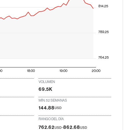
814.25
789.25
764.25
00
18:00
19:00
20:00
VOLUMEN
69.5K
MÍN. 52 SEMANAS
144.88
USD
RANGO DEL DÍA
-
762.62
862.68
USD
USD