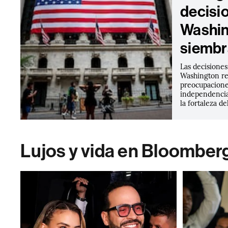
decisi
Washin
siembr
Las decisiones
Washington re
preocupaciones
independencia
la fortaleza de
Lujos y vida en Bloomber