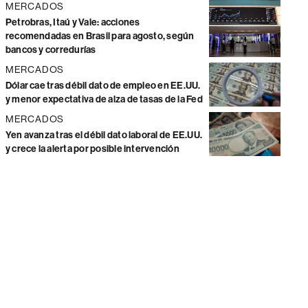
MERCADOS
Petrobras, Itaú y Vale: acciones
recomendadas en Brasil para agosto, según
bancos y corredurías
MERCADOS
Dólar cae tras débil dato de empleo en EE.UU.
y menor expectativa de alza de tasas de la Fed
MERCADOS
Yen avanza tras el débil dato laboral de EE.UU.
y crece la alerta por posible intervención