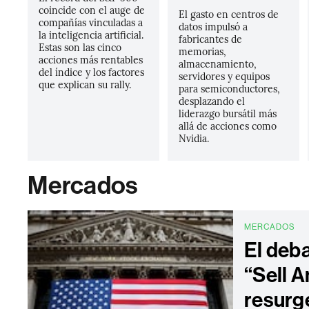
coincide con el auge de
El gasto en centros de
compañías vinculadas a
datos impulsó a
la inteligencia artificial.
fabricantes de
Estas son las cinco
memorias,
acciones más rentables
almacenamiento,
del índice y los factores
servidores y equipos
que explican su rally.
para semiconductores,
desplazando el
liderazgo bursátil más
allá de acciones como
Nvidia.
Mercados
MERCADOS
El deb
“Sell 
resurg