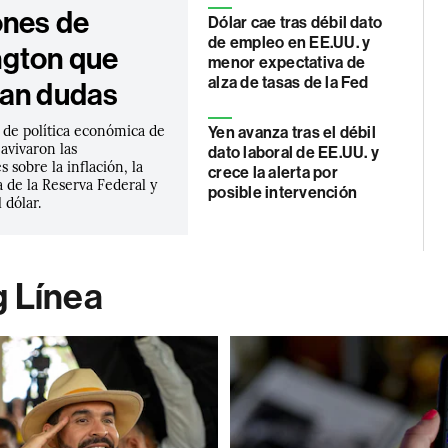
ones de
Dólar cae tras débil dato
de empleo en EE.UU. y
gton que
menor expectativa de
alza de tasas de la Fed
an dudas
 de política económica de
Yen avanza tras el débil
avivaron las
dato laboral de EE.UU. y
 sobre la inflación, la
crece la alerta por
 de la Reserva Federal y
posible intervención
l dólar.
g Línea