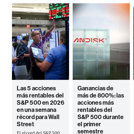
Las 5 acciones
Ganancias de
más rentables del
más de 800%: las
S&P 500 en 2026
acciones más
en una semana
rentables del
récord para Wall
S&P 500 durante
Street
el primer
semestre
El récord del S&P 500