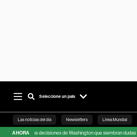
Seleccione un país
Las noticias del día
Newsletters
Línea Mundial
surge tras decisiones de Washington que siembran dudas
AHORA
Petro
Bloomberg 