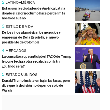
2
LATINOAMÉRICA
Estas son las ciudades de América Latina
donde el calor nocturno hace perder más
horas de sueño
3
ESTILO DE VIDA
De los vinos a la música: los negocios y
empresas de De la Espriella, el nuevo
presidente de Colombia
4
MERCADOS
La consultora que anticipó el TACO de Trump
le pone fecha a otra escalada con Irán:
¿cuándo será?
5
ESTADOS UNIDOS
Donald Trump insiste en bajar las tasas, pero
dice que la decisión no depende solo de
Warsh