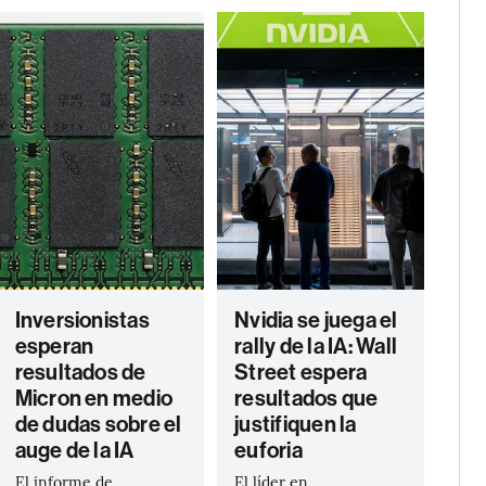
Inversionistas
Nvidia se juega el
esperan
rally de la IA: Wall
resultados de
Street espera
Micron en medio
resultados que
de dudas sobre el
justifiquen la
auge de la IA
euforia
El informe de
El líder en