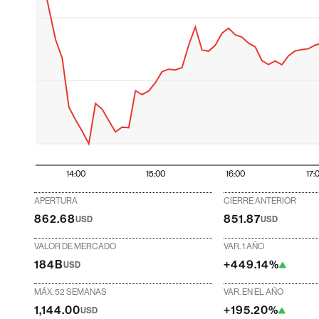
14:00
15:00
16:00
17:
APERTURA
CIERRE ANTERIOR
862.68
851.87
USD
USD
VALOR DE MERCADO
VAR. 1 AÑO
184B
+449.14%
USD
MÁX. 52 SEMANAS
VAR. EN EL AÑO
1,144.00
+195.20%
USD