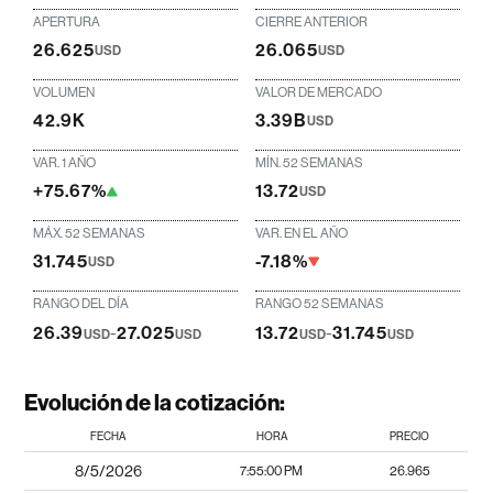
APERTURA
CIERRE ANTERIOR
26.625
26.065
USD
USD
VOLUMEN
VALOR DE MERCADO
42.9K
3.39B
USD
VAR. 1 AÑO
MÍN. 52 SEMANAS
+75.67%
13.72
USD
MÁX. 52 SEMANAS
VAR. EN EL AÑO
31.745
-7.18%
USD
RANGO DEL DÍA
RANGO 52 SEMANAS
26.39
-
27.025
13.72
-
31.745
USD
USD
USD
USD
Evolución de la cotización:
FECHA
HORA
PRECIO
8/5/2026
7:55:00 PM
26.965