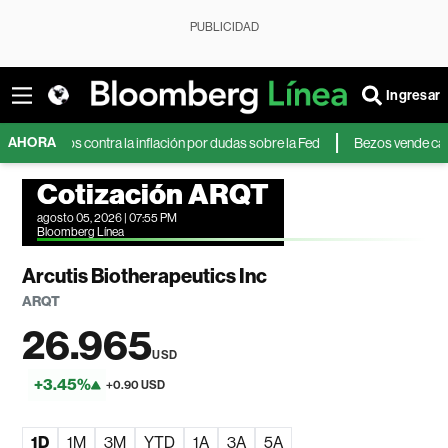
PUBLICIDAD
Ingresar
AHORA
gidos contra la inflación por dudas sobre la Fed
Bezos vende casi US$35
Cotización ARQT
agosto 05, 2026 | 07:55 PM
Bloomberg Línea
Arcutis Biotherapeutics Inc
ARQT
26.965
USD
+3.45%
+0.90 USD
1D
1M
3M
YTD
1A
3A
5A