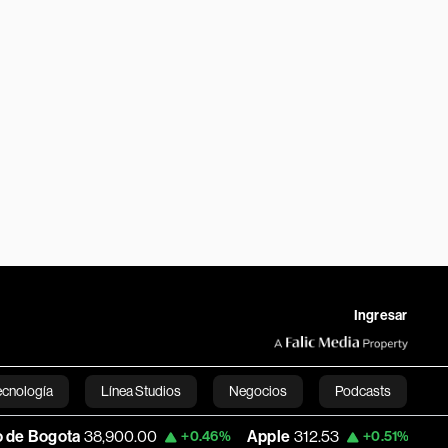
Ingresar
ecnología
Línea Studios
Negocios
Podcasts
a
38,900.00
Apple
312.53
USD COP
3,1
+0.46%
+0.51%
English