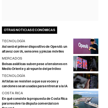
OTRAS NOTICIAS ECONÓMICAS
TECNOLOGÍA
Así será el primer dispositivo de OpenAI: un
altavoz con IA, sensores y piezas móviles
MERCADOS
Bolsas asiáticas suben pese a tensiones en
Medio Oriente y al repunte del petróleo
TECNOLOGÍA
Artistas se resisten a que sus voces y
canciones sean usadas para entrenar a la IA
COSTA RICA
En qué consiste la propuesta de Costa Rica
para resolver la disputa comercial con