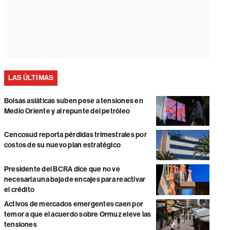
LAS ÚLTIMAS
Bolsas asiáticas suben pese a tensiones en
Medio Oriente y al repunte del petróleo
Cencosud reporta pérdidas trimestrales por
costos de su nuevo plan estratégico
Presidente del BCRA dice que no ve
necesaria una baja de encajes para reactivar
el crédito
Activos de mercados emergentes caen por
temor a que el acuerdo sobre Ormuz eleve las
tensiones