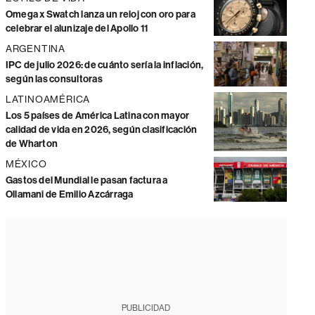
Omega x Swatch lanza un reloj con oro para
celebrar el alunizaje del Apollo 11
ARGENTINA
IPC de julio 2026: de cuánto sería la inflación,
según las consultoras
LATINOAMÉRICA
Los 5 países de América Latina con mayor
calidad de vida en 2026, según clasificación
de Wharton
MÉXICO
Gastos del Mundial le pasan factura a
Ollamani de Emilio Azcárraga
PUBLICIDAD