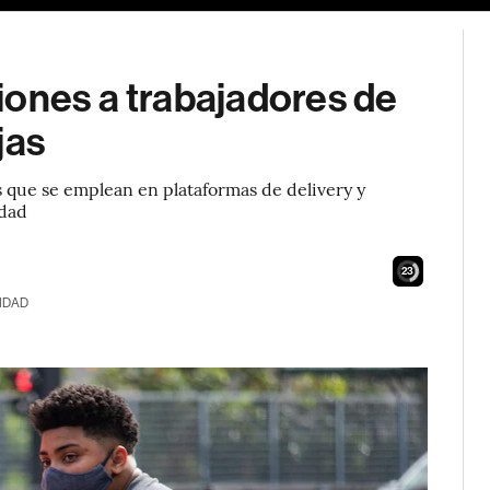
iones a trabajadores de
jas
s que se emplean en plataformas de delivery y
idad
22
IDAD