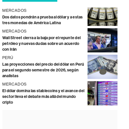
MERCADOS
Dos datos pondrán a prueba al dólar y a estas
tres monedas de América Latina
MERCADOS
Wall Street cierra a la baja por el repunte del
petróleo y nuevas dudas sobre un acuerdo
con Irán
PERÚ
Las proyecciones del precio del dólar en Perú
para el segundo semestre de 2026, según
analistas
MERCADOS
El dólar domina las stablecoins y el avance del
sector lleva el debate más allá del mundo
cripto