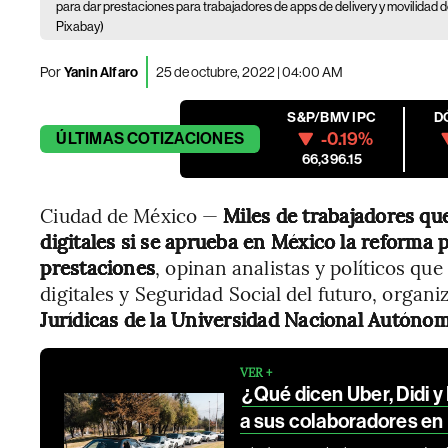
para dar prestaciones para trabajadores de apps de delivery y movilidad de
Pixabay)
Por
Yanin Alfaro
25 de octubre, 2022 | 04:00 AM
S&P/BMV IPC
D
-0.19%
ÚLTIMAS
COTIZACIONES
66,396.15
Ciudad de México —
Miles de trabajadores que
digitales si se aprueba en México la reforma p
prestaciones
, opinan analistas y políticos qu
digitales y Seguridad Social del futuro, organi
Jurídicas de la Universidad Nacional Autón
VER +
¿Qué dicen Uber, Didi y
a sus colaboradores en