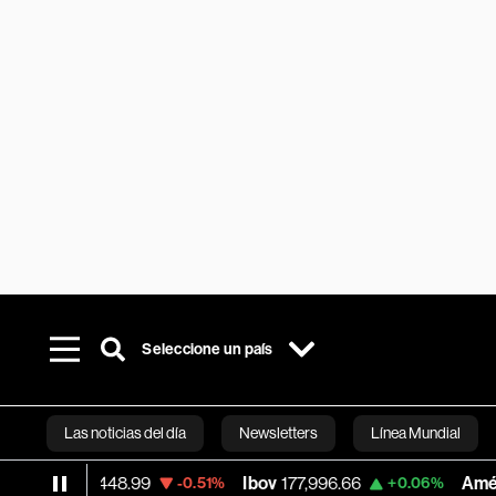
Seleccione un país
Las noticias del día
Newsletters
Línea Mundial
aq
26,448.99
Ibov
177,996.66
América M
-0.51%
+0.06%
Bloomberg 