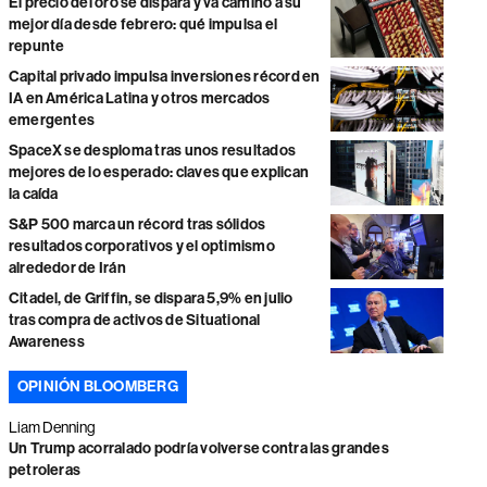
El precio del oro se dispara y va camino a su
mejor día desde febrero: qué impulsa el
repunte
Capital privado impulsa inversiones récord en
IA en América Latina y otros mercados
emergentes
SpaceX se desploma tras unos resultados
mejores de lo esperado: claves que explican
la caída
S&P 500 marca un récord tras sólidos
resultados corporativos y el optimismo
alrededor de Irán
Citadel, de Griffin, se dispara 5,9% en julio
tras compra de activos de Situational
Awareness
OPINIÓN BLOOMBERG
Liam Denning
Un Trump acorralado podría volverse contra las grandes
petroleras