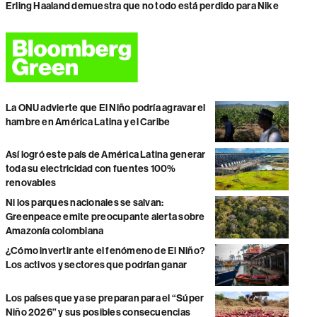
Erling Haaland demuestra que no todo está perdido para Nike
La ONU advierte que El Niño podría agravar el
hambre en América Latina y el Caribe
Así logró este país de América Latina generar
toda su electricidad con fuentes 100%
renovables
Ni los parques nacionales se salvan:
Greenpeace emite preocupante alerta sobre
Amazonía colombiana
¿Cómo invertir ante el fenómeno de El Niño?
Los activos y sectores que podrían ganar
Los países que ya se preparan para el “Súper
Niño 2026” y sus posibles consecuencias