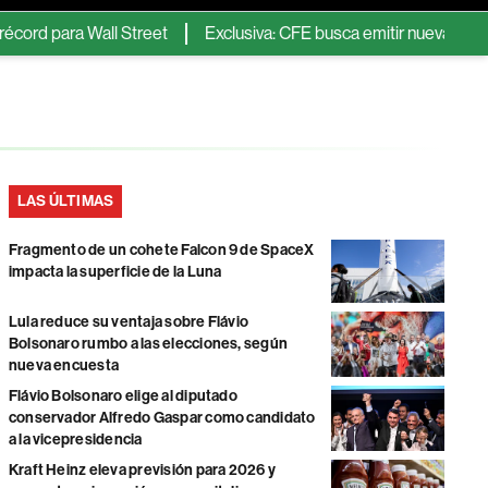
ara Wall Street
Exclusiva: CFE busca emitir nueva Fibra E con 
LAS ÚLTIMAS
Fragmento de un cohete Falcon 9 de SpaceX
impacta la superficie de la Luna
Lula reduce su ventaja sobre Flávio
Bolsonaro rumbo a las elecciones, según
nueva encuesta
Flávio Bolsonaro elige al diputado
conservador Alfredo Gaspar como candidato
a la vicepresidencia
Kraft Heinz eleva previsión para 2026 y