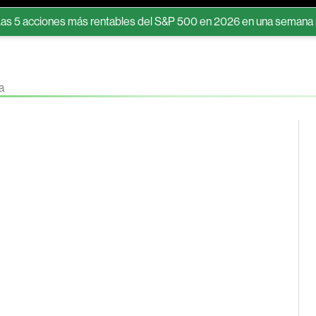
cciones más rentables del S&P 500 en 2026 en una semana récord p
a