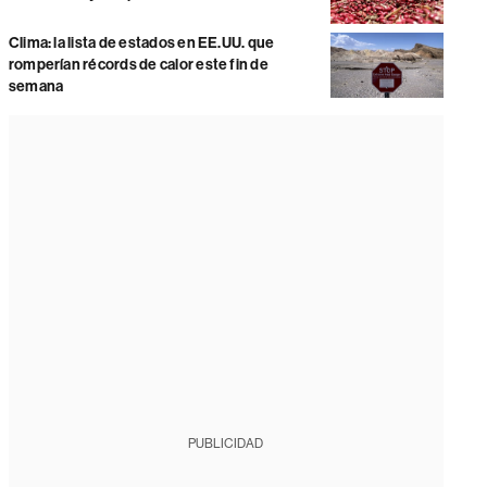
Clima: la lista de estados en EE.UU. que
romperían récords de calor este fin de
semana
PUBLICIDAD