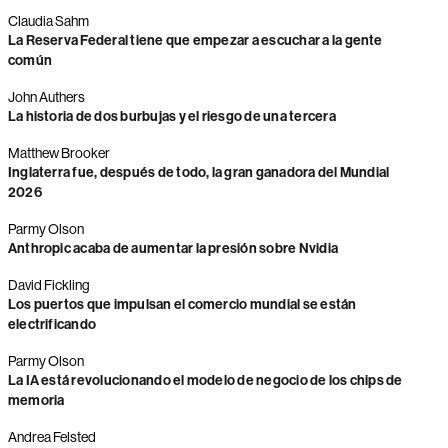
Claudia Sahm
La Reserva Federal tiene que empezar a escuchar a la gente
común
John Authers
La historia de dos burbujas y el riesgo de una tercera
Matthew Brooker
Inglaterra fue, después de todo, la gran ganadora del Mundial
2026
Parmy Olson
Anthropic acaba de aumentar la presión sobre Nvidia
David Fickling
Los puertos que impulsan el comercio mundial se están
electrificando
Parmy Olson
La IA está revolucionando el modelo de negocio de los chips de
memoria
Andrea Felsted