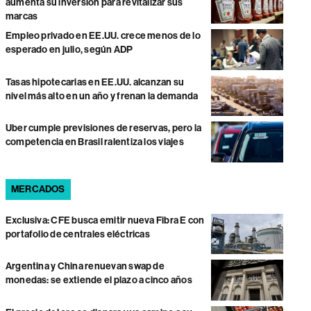
aumenta su inversión para revitalizar sus
marcas
Empleo privado en EE.UU. crece menos de lo
esperado en julio, según ADP
Tasas hipotecarias en EE.UU. alcanzan su
nivel más alto en un año y frenan la demanda
Uber cumple previsiones de reservas, pero la
competencia en Brasil ralentiza los viajes
MERCADOS
Exclusiva: CFE busca emitir nueva Fibra E con
portafolio de centrales eléctricas
Argentina y China renuevan swap de
monedas: se extiende el plazo a cinco años