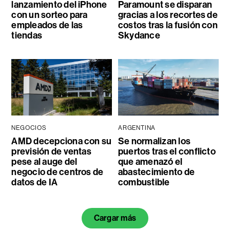
lanzamiento del iPhone
Paramount se disparan
con un sorteo para
gracias a los recortes de
empleados de las
costos tras la fusión con
tiendas
Skydance
NEGOCIOS
ARGENTINA
AMD decepciona con su
Se normalizan los
previsión de ventas
puertos tras el conflicto
pese al auge del
que amenazó el
negocio de centros de
abastecimiento de
datos de IA
combustible
Cargar más