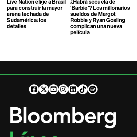
Live Nation elige a Brasil
¿Habrá secuela de
para construir la mayor
‘Barbie’? Los millonarios
arena techada de
sueldos de Margot
Sudamérica: los
Robbie y Ryan Gosling
detalles
complican una nueva
película