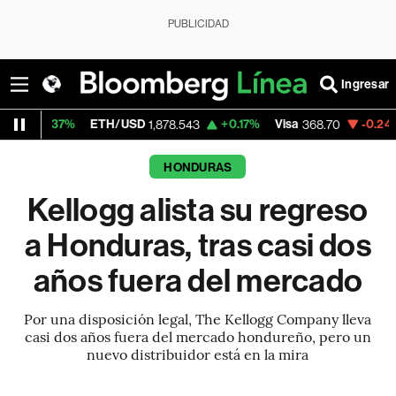
PUBLICIDAD
Ingresar
ETH/USD
+0.17%
Visa
-0.24%
MercadoLi
1,878.543
368.70
HONDURAS
Kellogg alista su regreso
a Honduras, tras casi dos
años fuera del mercado
Por una disposición legal, The Kellogg Company lleva
casi dos años fuera del mercado hondureño, pero un
nuevo distribuidor está en la mira