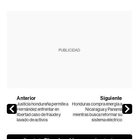
PUBLICIDAD
Anterior
Siguiente
Justicia hondureña permite a
Honduras compra energía a
Hernández enfrentar en
Nicaragua y Panamá
libertad caso de fraude y
mientras busca reformar su
lavado de activos
sistema eléctrico