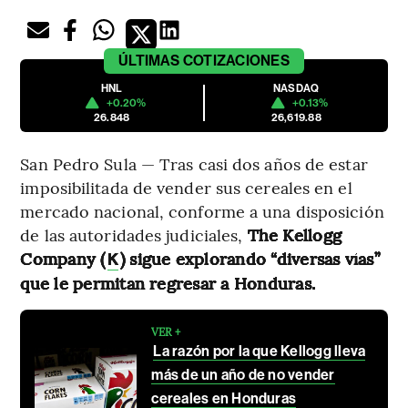
ÚLTIMAS
COTIZACIONES
HNL
NASDAQ
+0.20%
+0.13%
26.848
26,619.88
San Pedro Sula — Tras casi dos años de estar
imposibilitada de vender sus cereales en el
mercado nacional, conforme a una disposición
de las autoridades judiciales,
The Kellogg
Company (
) sigue explorando “diversas vías”
K
que le permitan regresar a Honduras.
VER +
La razón por la que Kellogg lleva
más de un año de no vender
cereales en Honduras