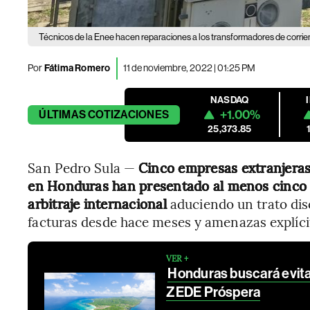
Técnicos de la Enee hacen reparaciones a los transformadores de corrie
Por
Fátima Romero
11 de noviembre, 2022 | 01:25 PM
NASDAQ
+1.00%
ÚLTIMAS
COTIZACIONES
25,373.85
San Pedro Sula —
Cinco empresas extranjeras
en Honduras han presentado al menos cinco a
arbitraje internacional
aduciendo un trato dis
facturas desde hace meses y amenazas explíci
VER +
Honduras buscará evit
ZEDE Próspera