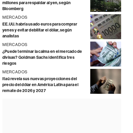
millones para respaldar al yen, según
Bloomberg
MERCADOS
EE.UU. habría usado euros para comprar
yenes y evitar debilitar el dólar, según
analistas
MERCADOS
¿Puede terminar la calma en el mercado de
divisas? Goldman Sachs identifica tres
riesgos
MERCADOS
Itaú revela sus nuevas proyecciones del
precio del dólar en América Latina para el
remate de 2026 y 2027