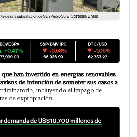
(Cortesía: Enee)
nte de una subestación de San Pedro Sula.
IBOVESPA
S&P/BMV IPC
BTC/USD
+0.47%
-0.53%
-1.06%
177,999.00
66,936.99
62,753.27
 que han invertido en energías renovables
visos de intención de someter sus casos a
criminatorio, incluyendo el impago de
tas de expropiación.
ar demanda de US$10.700 millones de