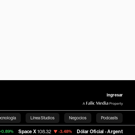
Ingresar
ecnología
Línea Studios
Negocios
Podcasts
Space X
108.32
Dólar Oficial - Argentina
1,489.052
-3.48%
English