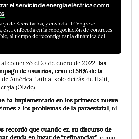
ar el servicio de energía eléctrica como
as
sejo de Secretarios, y enviada al Congreso
, está enfocada en la renegociación de contratos
ble, al tiempo de reconfigurar la dinámica del
l comenzó el 27 de enero de 2022,
las
 impago de usuarios, eran el 38% de la
a de América Latina, solo detrás de Haití,
rgía (Olade).
 que ha implementado en los primeros nueve
ones a los problemas de la paraestatal
, ni
os recordó que cuando en su discurso de
rar deuda en lugar de “refinanciar”
, como