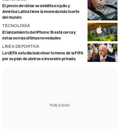
El precio del dólar se debilita en julio y
América Latina tiene la moneda más fuerte
del mundo
TECNOLOGÍA
El lanzamiento del iPhone 18 está cerca y
estas son las últimas novedades
LÍNEA DEPORTIVA
La UEFA estudia boicotear torneos de la FIFA
por su plan de abrirse a inversión privada
PUBLICIDAD