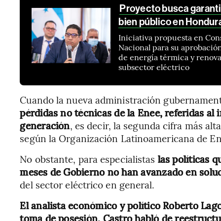
Proyecto busca garantiz
bien público en Hondur
Iniciativa propuesta en Con
Nacional para su aprobación
de energía térmica y renova
subsector eléctrico
Cuando la nueva administración gubernamenta
pérdidas no técnicas de la Enee, referidas al
generación
, es decir, la segunda cifra más alt
según la Organización Latinoamericana de Ene
No obstante, para especialistas
las políticas
meses de Gobierno no han avanzado en soluci
del sector eléctrico en general.
El analista económico y político Roberto Lag
toma de posesión, Castro habló de reestructu