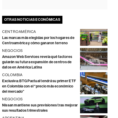
OTRAS NOTICIAS ECONÓMICAS
CENTROAMÉRICA
Las marcas más elegidas por los hogares de
Centroamérica y cómo ganaron terreno
NEGOCIOS
Amazon Web Services revela qué factores
guiarán su futura expansión de centros de
datos en América Latina
COLOMBIA
Exclusiva: BTG Pactual tendrá su primer ETF
en Colombia con el “precio más económico
del mercado”
NEGOCIOS
Nissan mantiene sus previsiones tras mejorar
sus resultados trimestrales
ARGENTINA