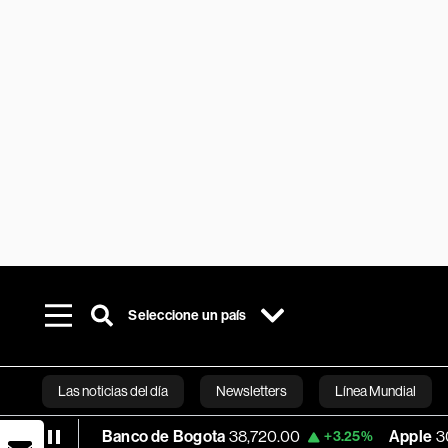
Seleccione un país
Las noticias del día
Newsletters
Línea Mundial
Banco de Bogota
38,720.00
Apple
308.63
0.25%
+3.25%
Bloomberg 