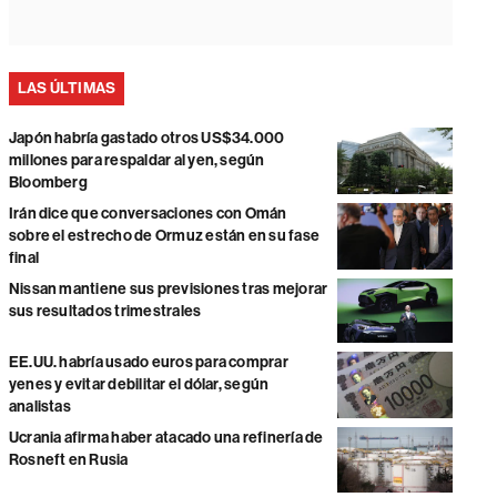
LAS ÚLTIMAS
Japón habría gastado otros US$34.000
millones para respaldar al yen, según
Bloomberg
Irán dice que conversaciones con Omán
sobre el estrecho de Ormuz están en su fase
final
Nissan mantiene sus previsiones tras mejorar
sus resultados trimestrales
EE.UU. habría usado euros para comprar
yenes y evitar debilitar el dólar, según
analistas
Ucrania afirma haber atacado una refinería de
Rosneft en Rusia