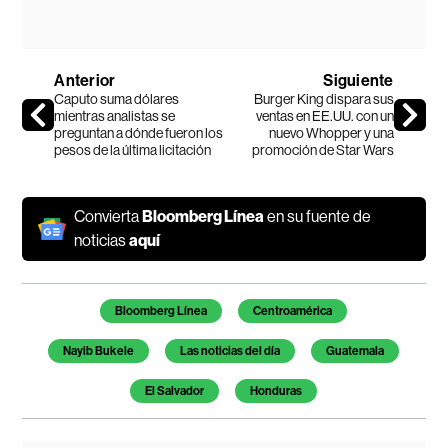
Anterior
Siguiente
Caputo suma dólares
Burger King dispara sus
mientras analistas se
ventas en EE.UU. con un
preguntan a dónde fueron los
nuevo Whopper y una
pesos de la última licitación
promoción de Star Wars
Convierta
Bloomberg Línea
en su fuente de
noticias
aquí
Temas de este artículo
Bloomberg Línea
Centroamérica
Nayib Bukele
Las noticias del día
Guatemala
El Salvador
Honduras