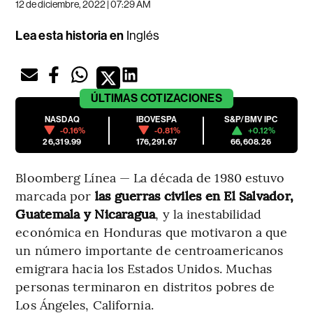
12 de diciembre, 2022 | 07:29 AM
Lea esta historia en
Inglés
ÚLTIMAS
COTIZACIONES
NASDAQ
IBOVESPA
S&P/BMV IPC
-0.16%
-0.81%
+0.12%
26,319.99
176,291.67
66,608.26
Bloomberg Línea — La década de 1980 estuvo
marcada por
las guerras civiles en El Salvador,
Guatemala y Nicaragua
, y la inestabilidad
económica en Honduras que motivaron a que
un número importante de centroamericanos
emigrara hacia los Estados Unidos. Muchas
personas terminaron en distritos pobres de
Los Ángeles, California.