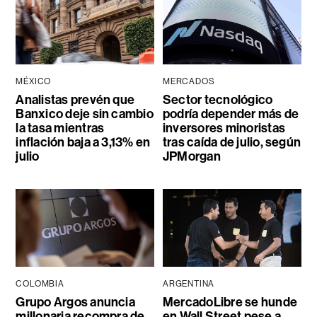
MÉXICO
MERCADOS
Analistas prevén que
Sector tecnológico
Banxico deje sin cambio
podría depender más de
la tasa mientras
inversores minoristas
inflación baja a 3,13% en
tras caída de julio, según
julio
JPMorgan
COLOMBIA
ARGENTINA
Grupo Argos anuncia
MercadoLibre se hunde
millonaria recompra de
en Wall Street pese a