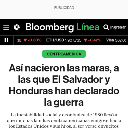
PUBLICIDAD
Ingresar
-0.30%
ETH/USD
-0.42%
Visa
-0.40%
M
1,907.735
367.05
CENTROAMÉRICA
Así nacieron las maras, a
las que El Salvador y
Honduras han declarado
la guerra
La inestabilidad social y económica de 1980 llevó a
que muchas familias centroamericanas emigren hacia
los Estados Unidos y sus hijos, al ser verse envueltos