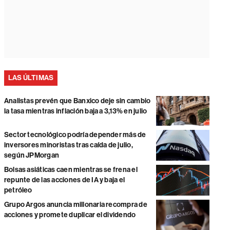
LAS ÚLTIMAS
Analistas prevén que Banxico deje sin cambio
la tasa mientras inflación baja a 3,13% en julio
Sector tecnológico podría depender más de
inversores minoristas tras caída de julio,
según JPMorgan
Bolsas asiáticas caen mientras se frena el
repunte de las acciones de IA y baja el
petróleo
Grupo Argos anuncia millonaria recompra de
acciones y promete duplicar el dividendo