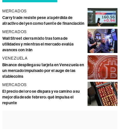
MERCADOS
Carry trade resiste pese a la pérdida de
atractivo del yen como fuente de financiación
MERCADOS
Wall Street cierra mixto tras toma de
utilidades y mientras el mercado evalúa
avances con Irán
VENEZUELA
Binance despliega su tarjeta en Venezuela en
un mercado impulsado por el auge de las
stablecoins
MERCADOS
El precio del oro se dispara y va camino a su
mejor día desde febrero: qué impulsa el
repunte