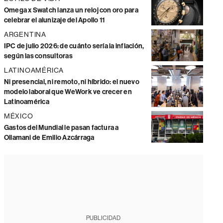
Omega x Swatch lanza un reloj con oro para
celebrar el alunizaje del Apollo 11
ARGENTINA
IPC de julio 2026: de cuánto sería la inflación,
según las consultoras
LATINOAMÉRICA
Ni presencial, ni remoto, ni híbrido: el nuevo
modelo laboral que WeWork ve crecer en
Latinoamérica
MÉXICO
Gastos del Mundial le pasan factura a
Ollamani de Emilio Azcárraga
PUBLICIDAD