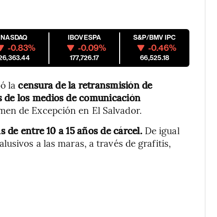
NASDAQ
IBOVESPA
S&P/BMV IPC
-0.83%
-0.09%
-0.46%
26,363.44
177,726.17
66,525.18
ó la
censura de la retransmisión de
s de los medios de comunicación
men de Excepción en El Salvador.
s de entre 10 a 15 años de cárcel.
De igual
usivos a las maras, a través de grafitis,