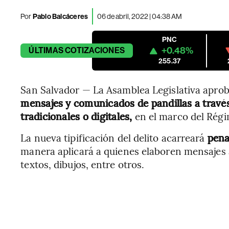
Por
Pablo Balcáceres
06 de abril, 2022 | 04:38 AM
PNC
+0.48%
ÚLTIMAS
COTIZACIONES
255.37
San Salvador — La Asamblea Legislativa aprob
mensajes y comunicados de pandillas a travé
tradicionales o digitales,
en el marco del Régi
La nueva tipificación del delito acarreará
pena
manera aplicará a quienes elaboren mensajes al
textos, dibujos, entre otros.