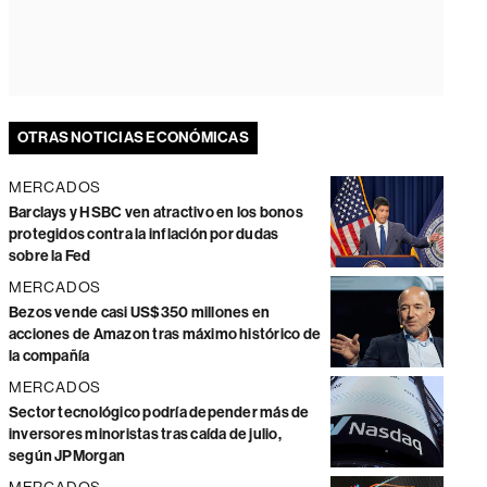
OTRAS NOTICIAS ECONÓMICAS
MERCADOS
Barclays y HSBC ven atractivo en los bonos
protegidos contra la inflación por dudas
sobre la Fed
MERCADOS
Bezos vende casi US$350 millones en
acciones de Amazon tras máximo histórico de
la compañía
MERCADOS
Sector tecnológico podría depender más de
inversores minoristas tras caída de julio,
según JPMorgan
MERCADOS