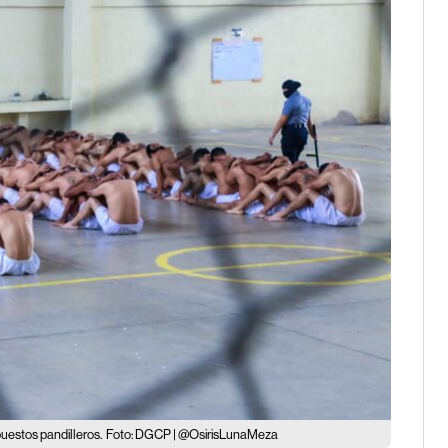
puestos pandilleros.
Foto: DGCP | @OsirisLunaMeza