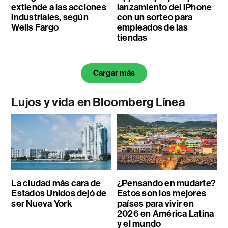
extiende a las acciones
lanzamiento del iPhone
industriales, según
con un sorteo para
Wells Fargo
empleados de las
tiendas
Cargar más
Lujos y vida en Bloomberg Línea
La ciudad más cara de
¿Pensando en mudarte?
Estados Unidos dejó de
Estos son los mejores
ser Nueva York
países para vivir en
2026 en América Latina
y el mundo