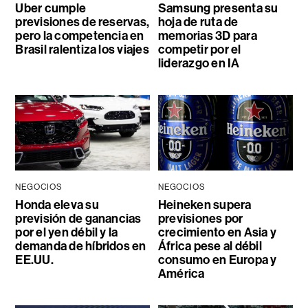
Uber cumple
Samsung presenta su
previsiones de reservas,
hoja de ruta de
pero la competencia en
memorias 3D para
Brasil ralentiza los viajes
competir por el
liderazgo en IA
NEGOCIOS
NEGOCIOS
Honda eleva su
Heineken supera
previsión de ganancias
previsiones por
por el yen débil y la
crecimiento en Asia y
demanda de híbridos en
África pese al débil
EE.UU.
consumo en Europa y
América