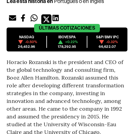
Lea esta historia en
Portugués
o en
Inglés
ÚLTIMAS
COTIZACIONES
NASDAQ
IBOVESPA
S&P/BMV IPC
-0.50%
+0.22%
-0.32%
26,452.96
178,292.95
66,622.07
Horacio Rozanski is the president and CEO of
the global technology and consulting firm,
Booz Allen Hamilton. Rozanski assumed this
role after developing different transformation
strategies in the company, investing in
innovation and advanced technology, among
other areas. He came to the company in 1992
and assumed the presidency in 2015. He
studied at the University of Wisconsin-Eau
Claire and the University of Chicago.