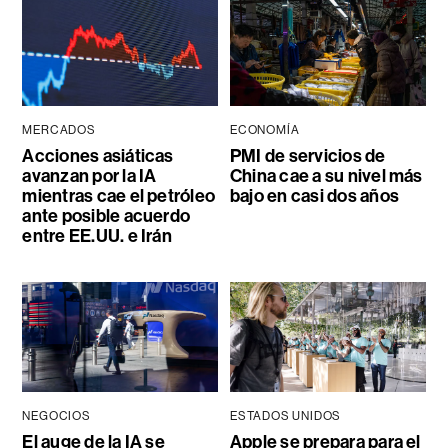
MERCADOS
ECONOMÍA
Acciones asiáticas
PMI de servicios de
avanzan por la IA
China cae a su nivel más
mientras cae el petróleo
bajo en casi dos años
ante posible acuerdo
entre EE.UU. e Irán
NEGOCIOS
ESTADOS UNIDOS
El auge de la IA se
Apple se prepara para el