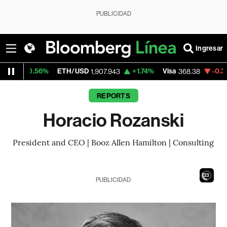
PUBLICIDAD
Ingresar
.56%
ETH/USD
+1.74%
Visa
-0.33%
Merc
1,907.943
368.38
REPORTS
Horacio Rozanski
President and CEO | Booz Allen Hamilton | Consulting
21
PUBLICIDAD