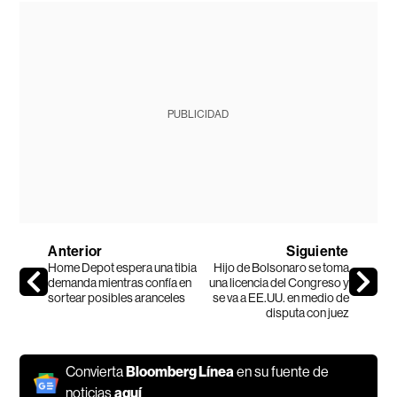
PUBLICIDAD
Anterior
Siguiente
Home Depot espera una tibia
Hijo de Bolsonaro se toma
demanda mientras confía en
una licencia del Congreso y
sortear posibles aranceles
se va a EE.UU. en medio de
disputa con juez
Convierta
Bloomberg Línea
en su fuente de
noticias
aquí