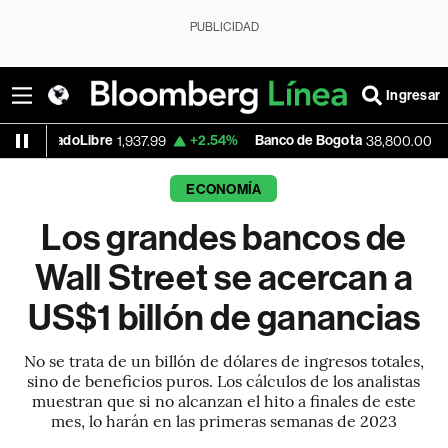
PUBLICIDAD
Ingresar
bre
+2.54%
Banco de Bogota
0.00%
App
1,937.99
38,800.00
ECONOMÍA
Los grandes bancos de
Wall Street se acercan a
US$1 billón de ganancias
No se trata de un billón de dólares de ingresos totales,
sino de beneficios puros. Los cálculos de los analistas
muestran que si no alcanzan el hito a finales de este
mes, lo harán en las primeras semanas de 2023