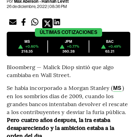
Por
Max Abelson - Hannah Levitt
26 de diciembre, 2022 | 08:36 PM
ÚLTIMAS
COTIZACIONES
MS
JPM
BAC
+0.60%
+0.77%
+0.49%
218.35
360.28
63.21
Bloomberg — Malick Diop sintió que algo
cambiaba en Wall Street.
Se había incorporado a Morgan Stanley (
)
MS
en los sombríos días de 2009, cuando los
grandes bancos intentaban devolver el rescate
a los contribuyentes y desviar la furia pública.
Pero cuatro años después, la ira estaba
desapareciendo y la ambición estaba a la
orden del día.