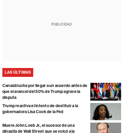
PUBLICIDAD
LAS ÚLTIMAS
Canadá lucha por llegar a un acuerdo antes de
que el arancel del 50% de Trump agrave la
disputa
Trump reactiva el intento de destituir a la
gobernadora Lisa Cook de la Fed
Muere John Loeb Jr., el sucesor de una
dinastía de Wall Street que se volcó a la