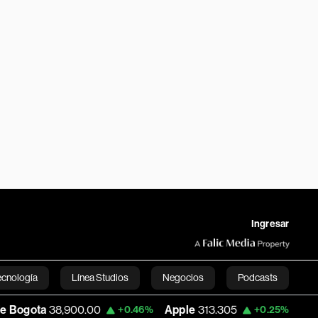
Ingresar
ecnología
Línea Studios
Negocios
Podcasts
900.00
Apple
313.305
USD COP
3,159.6
+0.46%
+0.25%
English