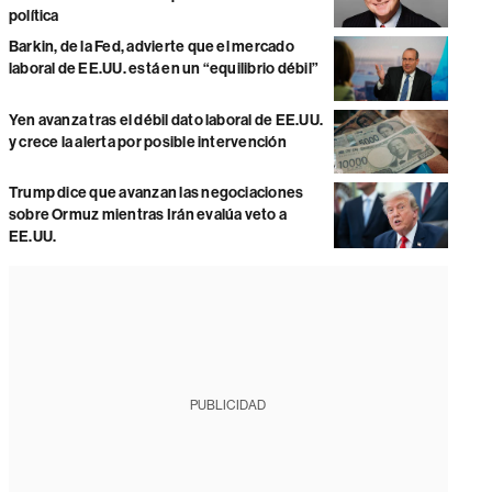
política
Barkin, de la Fed, advierte que el mercado
laboral de EE.UU. está en un “equilibrio débil”
Yen avanza tras el débil dato laboral de EE.UU.
y crece la alerta por posible intervención
Trump dice que avanzan las negociaciones
sobre Ormuz mientras Irán evalúa veto a
EE.UU.
PUBLICIDAD