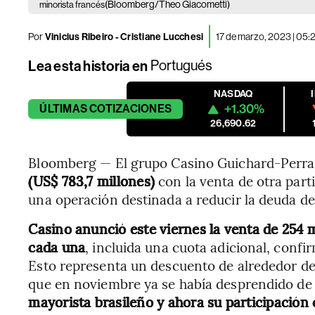
(Bloomberg/Theo Giacometti)
minorista francés
Por
Vinicius Ribeiro - Cristiane Lucchesi
17 de marzo, 2023 | 05
Lea esta historia en
Portugués
NASDAQ
+1.30%
ÚLTIMAS
COTIZACIONES
26,690.62
Bloomberg — El grupo Casino Guichard-Perr
(US$ 783,7 millones)
con la venta de otra parti
una operación destinada a reducir la deuda de
Casino anunció este viernes la venta de 254 m
cada una
, incluida una cuota adicional, conf
Esto representa un descuento de alrededor del 
que en noviembre ya se había desprendido de 
mayorista brasileño y ahora su participación 