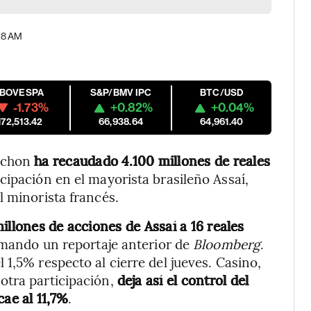
:28 AM
IBOVESPA
S&P/BMV IPC
BTC/USD
-1.73%
+0.82%
+0.04%
172,513.42
66,938.64
64,961.40
achon
ha recaudado 4.100 millones de reales
cipación en el mayorista brasileño Assaí,
l minorista francés.
illones de acciones de Assaí a 16 reales
irmando un reportaje anterior de
Bloomberg
.
1,5% respecto al cierre del jueves.
Casino,
otra participación,
deja así el control del
cae al 11,7%
.