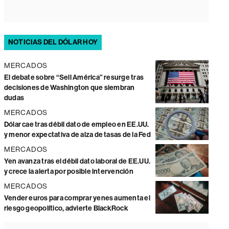
NOTICIAS DEL DÓLAR HOY
MERCADOS
El debate sobre “Sell América” resurge tras
decisiones de Washington que siembran
dudas
MERCADOS
Dólar cae tras débil dato de empleo en EE.UU.
y menor expectativa de alza de tasas de la Fed
MERCADOS
Yen avanza tras el débil dato laboral de EE.UU.
y crece la alerta por posible intervención
MERCADOS
Vender euros para comprar yenes aumenta el
riesgo geopolítico, advierte BlackRock