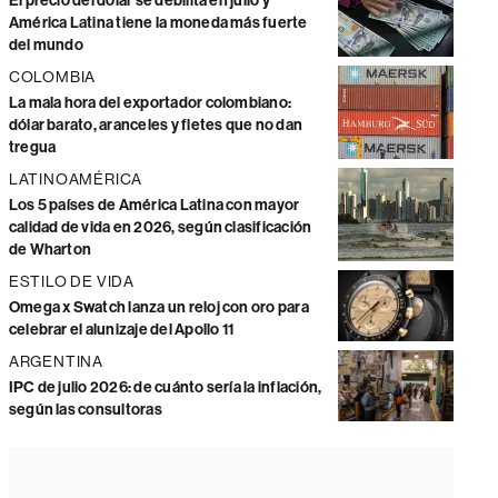
El precio del dólar se debilita en julio y
América Latina tiene la moneda más fuerte
del mundo
COLOMBIA
La mala hora del exportador colombiano:
dólar barato, aranceles y fletes que no dan
tregua
LATINOAMÉRICA
Los 5 países de América Latina con mayor
calidad de vida en 2026, según clasificación
de Wharton
ESTILO DE VIDA
Omega x Swatch lanza un reloj con oro para
celebrar el alunizaje del Apollo 11
ARGENTINA
IPC de julio 2026: de cuánto sería la inflación,
según las consultoras