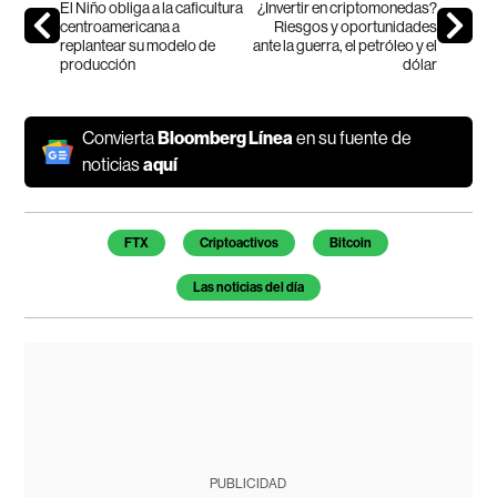
El Niño obliga a la caficultura
¿Invertir en criptomonedas?
centroamericana a
Riesgos y oportunidades
replantear su modelo de
ante la guerra, el petróleo y el
producción
dólar
Convierta
Bloomberg Línea
en su fuente de
noticias
aquí
Temas de este artículo
FTX
Criptoactivos
Bitcoin
Las noticias del día
PUBLICIDAD