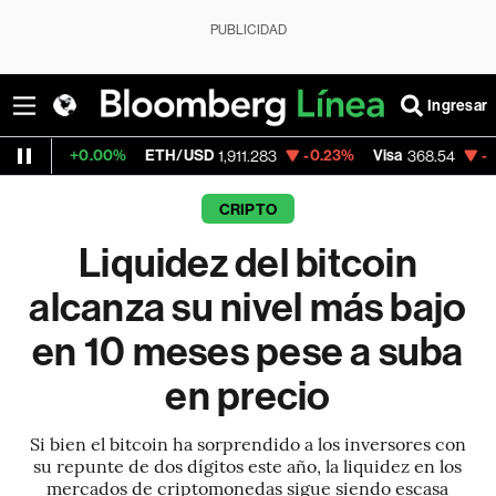
PUBLICIDAD
Ingresar
.00%
ETH/USD
-0.23%
Visa
-0.28%
Merc
1,911.283
368.54
CRIPTO
Liquidez del bitcoin
alcanza su nivel más bajo
en 10 meses pese a suba
en precio
Si bien el bitcoin ha sorprendido a los inversores con
su repunte de dos dígitos este año, la liquidez en los
mercados de criptomonedas sigue siendo escasa