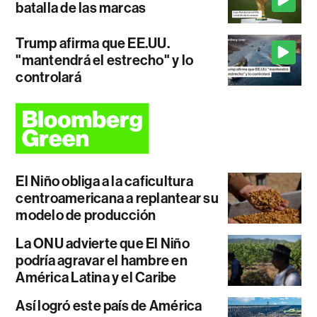
batalla de las marcas
Trump afirma que EE.UU.
"mantendrá el estrecho" y lo
controlará
El Niño obliga a la caficultura
centroamericana a replantear su
modelo de producción
La ONU advierte que El Niño
podría agravar el hambre en
América Latina y el Caribe
Así logró este país de América