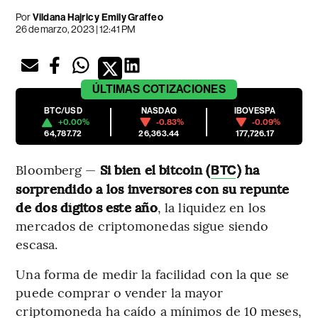
Por
Vildana Hajric y Emily Graffeo
26 de marzo, 2023 | 12:41 PM
ÚLTIMAS
COTIZACIONES
BTC/USD
NASDAQ
IBOVESPA
+0.00%
-0.83%
-0.09%
64,787.72
26,363.44
177,726.17
Bloomberg —
Si bien el bitcoin (
) ha
BTC
sorprendido a los inversores con su repunte
de dos dígitos este año
, la liquidez en los
mercados de criptomonedas sigue siendo
escasa.
Una forma de medir la facilidad con la que se
puede comprar o vender la mayor
criptomoneda ha caído a mínimos de 10 meses,