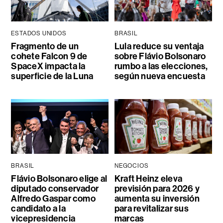
ESTADOS UNIDOS
BRASIL
Fragmento de un
Lula reduce su ventaja
cohete Falcon 9 de
sobre Flávio Bolsonaro
SpaceX impacta la
rumbo a las elecciones,
superficie de la Luna
según nueva encuesta
BRASIL
NEGOCIOS
Flávio Bolsonaro elige al
Kraft Heinz eleva
diputado conservador
previsión para 2026 y
Alfredo Gaspar como
aumenta su inversión
candidato a la
para revitalizar sus
vicepresidencia
marcas