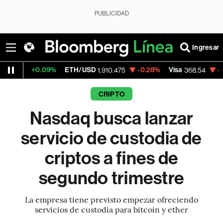
PUBLICIDAD
Ingresar
0.09%
ETH/USD
-0.28%
Visa
-0.28%
Me
1,910.475
368.54
CRIPTO
Nasdaq busca lanzar
servicio de custodia de
criptos a fines de
segundo trimestre
La empresa tiene previsto empezar ofreciendo
servicios de custodia para bitcoin y ether