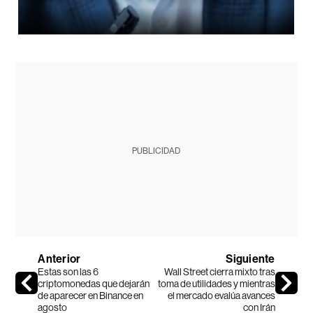
PUBLICIDAD
Anterior
Siguiente
Estas son las 6
Wall Street cierra mixto tras
criptomonedas que dejarán
toma de utilidades y mientras
de aparecer en Binance en
el mercado evalúa avances
agosto
con Irán