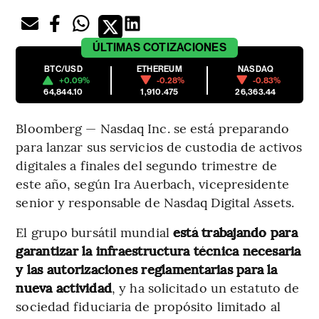
ÚLTIMAS
COTIZACIONES
BTC/USD
ETHEREUM
NASDAQ
+0.09%
-0.28%
-0.83%
64,844.10
1,910.475
26,363.44
Bloomberg — Nasdaq Inc. se está preparando
para lanzar sus servicios de custodia de activos
digitales a finales del segundo trimestre de
este año, según Ira Auerbach, vicepresidente
senior y responsable de Nasdaq Digital Assets.
El grupo bursátil mundial
está trabajando para
garantizar la infraestructura técnica necesaria
y las autorizaciones reglamentarias para la
nueva actividad
, y ha solicitado un estatuto de
sociedad fiduciaria de propósito limitado al