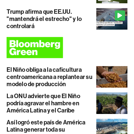
Trump afirma que EE.UU.
"mantendrá el estrecho" y lo
controlará
El Niño obliga a la caficultura
centroamericana a replantear su
modelo de producción
La ONU advierte que El Niño
podría agravar el hambre en
América Latina y el Caribe
Así logró este país de América
Latina generar toda su