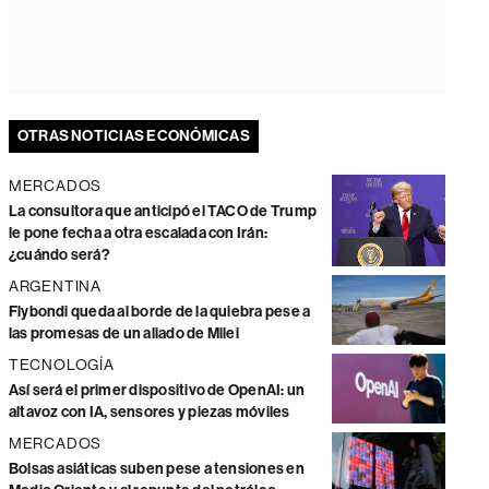
OTRAS NOTICIAS ECONÓMICAS
MERCADOS
La consultora que anticipó el TACO de Trump
le pone fecha a otra escalada con Irán:
¿cuándo será?
ARGENTINA
Flybondi queda al borde de la quiebra pese a
las promesas de un aliado de Milei
TECNOLOGÍA
Así será el primer dispositivo de OpenAI: un
altavoz con IA, sensores y piezas móviles
MERCADOS
Bolsas asiáticas suben pese a tensiones en