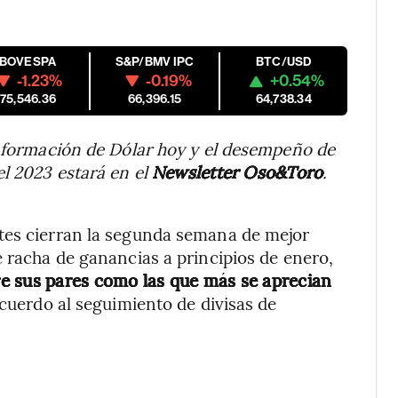
IBOVESPA
S&P/BMV IPC
BTC/USD
-1.23%
-0.19%
+0.54%
175,546.36
66,396.15
64,738.34
 información de Dólar hoy y el desempeño de
l 2023 estará en el
Newsletter Oso&Toro
.
tes cierran la segunda semana de mejor
e racha de ganancias a principios de enero,
e sus pares como las que más se aprecian
cuerdo al seguimiento de divisas de