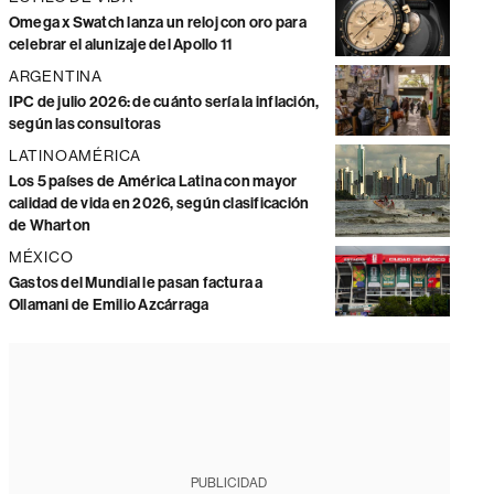
Omega x Swatch lanza un reloj con oro para
celebrar el alunizaje del Apollo 11
ARGENTINA
IPC de julio 2026: de cuánto sería la inflación,
según las consultoras
LATINOAMÉRICA
Los 5 países de América Latina con mayor
calidad de vida en 2026, según clasificación
de Wharton
MÉXICO
Gastos del Mundial le pasan factura a
Ollamani de Emilio Azcárraga
PUBLICIDAD