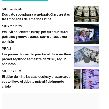
MERCADOS
Dos datos pondrán a prueba al dólar y a estas
tres monedas de América Latina
MERCADOS
Wall Street cierra a la baja por el repunte del
petróleo y nuevas dudas sobre un acuerdo
con Irán
PERÚ
Las proyecciones del precio del dólar en Perú
para el segundo semestre de 2026, según
analistas
MERCADOS
El dólar domina las stablecoins y el avance del
sector lleva el debate más allá del mundo
cripto