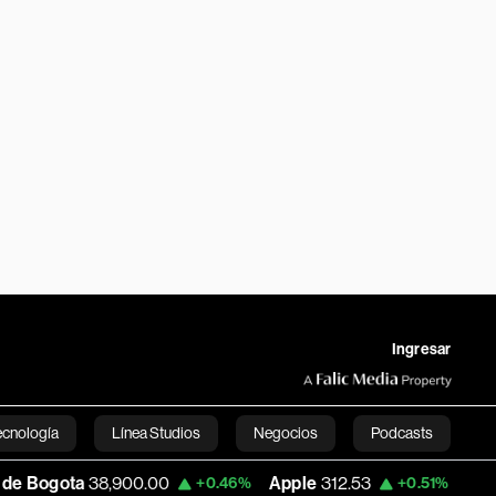
Ingresar
ecnología
Línea Studios
Negocios
Podcasts
a
38,900.00
Apple
312.53
USD COP
3,1
+0.46%
+0.51%
English