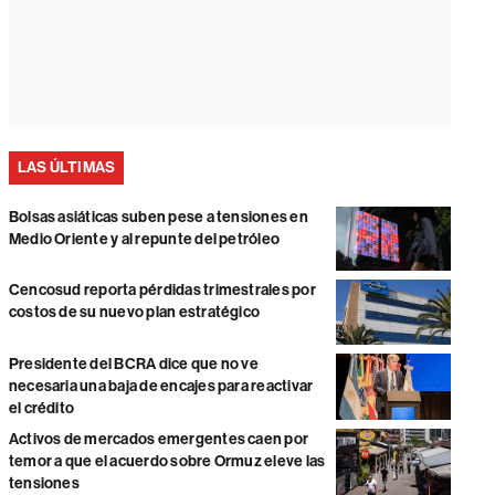
LAS ÚLTIMAS
Bolsas asiáticas suben pese a tensiones en
Medio Oriente y al repunte del petróleo
Cencosud reporta pérdidas trimestrales por
costos de su nuevo plan estratégico
Presidente del BCRA dice que no ve
necesaria una baja de encajes para reactivar
el crédito
Activos de mercados emergentes caen por
temor a que el acuerdo sobre Ormuz eleve las
tensiones