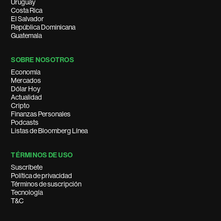
Uruguay
Costa Rica
El Salvador
República Dominicana
Guatemala
SOBRE NOSOTROS
Economía
Mercados
Dólar Hoy
Actualidad
Cripto
Finanzas Personales
Podcasts
Listas de Bloomberg Línea
TÉRMINOS DE USO
Suscríbete
Política de privacidad
Términos de suscripción
Tecnología
T&C