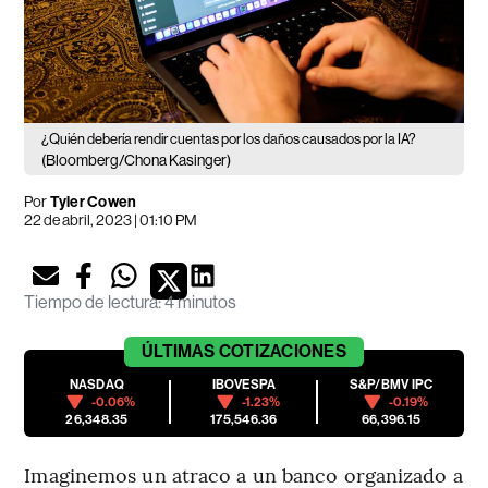
¿Quién debería rendir cuentas por los daños causados por la IA?
(Bloomberg/Chona Kasinger)
Por
Tyler Cowen
22 de abril, 2023 | 01:10 PM
Tiempo de lectura
:
4 minutos
ÚLTIMAS
COTIZACIONES
NASDAQ
IBOVESPA
S&P/BMV IPC
-0.06%
-1.23%
-0.19%
26,348.35
175,546.36
66,396.15
Imaginemos un atraco a un banco organizado a