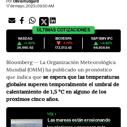
Por
Olivia Rudgard
17 de mayo, 2023 | 09:50 AM
ÚLTIMAS
COTIZACIONES
NASDAQ
IBOVESPA
S&P/BMV IPC
+1.30%
-1.73%
+0.82%
26,690.62
172,513.42
66,938.64
Bloomberg — La Organización Meteorológica
Mundial (OMM) ha publicado un pronóstico
que indica que
se espera que las temperaturas
globales superen temporalmente el umbral de
calentamiento de 1,5 °C en alguno de los
próximos cinco años.
VER +
Las mareas están erosionando