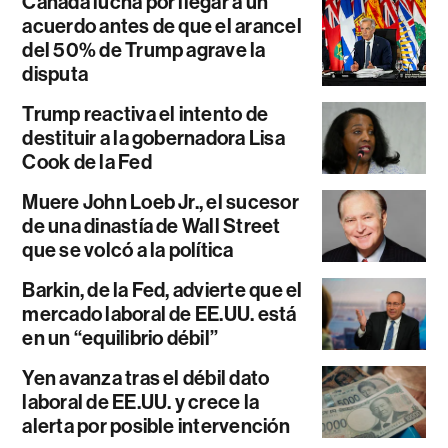
Canadá lucha por llegar a un
acuerdo antes de que el arancel
del 50% de Trump agrave la
disputa
Trump reactiva el intento de
destituir a la gobernadora Lisa
Cook de la Fed
Muere John Loeb Jr., el sucesor
de una dinastía de Wall Street
que se volcó a la política
Barkin, de la Fed, advierte que el
mercado laboral de EE.UU. está
en un “equilibrio débil”
Yen avanza tras el débil dato
laboral de EE.UU. y crece la
alerta por posible intervención