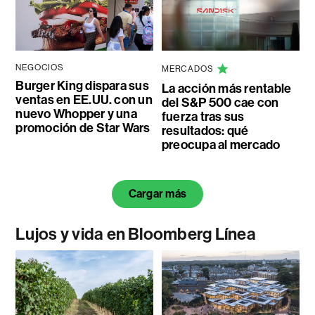
NEGOCIOS
MERCADOS
Burger King dispara sus
La acción más rentable
ventas en EE.UU. con un
del S&P 500 cae con
nuevo Whopper y una
fuerza tras sus
promoción de Star Wars
resultados: qué
preocupa al mercado
Cargar más
Lujos y vida en Bloomberg Línea