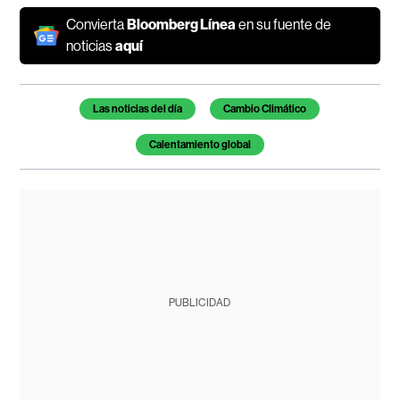
Convierta
Bloomberg Línea
en su fuente de
noticias
aquí
Temas de este artículo
Las noticias del día
Cambio Climático
Calentamiento global
PUBLICIDAD