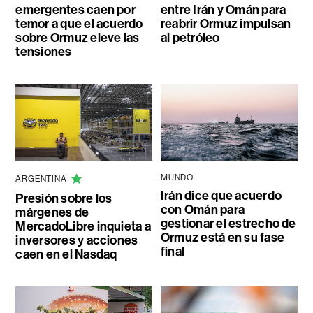
emergentes caen por
entre Irán y Omán para
temor a que el acuerdo
reabrir Ormuz impulsan
sobre Ormuz eleve las
al petróleo
tensiones
MUNDO
ARGENTINA
Irán dice que acuerdo
Presión sobre los
con Omán para
márgenes de
gestionar el estrecho de
MercadoLibre inquieta a
Ormuz está en su fase
inversores y acciones
final
caen en el Nasdaq