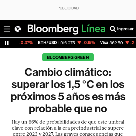
PUBLICIDAD
Ingresar
37%
ETH/USD
-0.15%
Visa
-2.15%
Mercad
1,916.075
362.50
BLOOMBERG GREEN
Cambio climático:
superar los 1,5 °C en los
próximos 5 años es más
probable que no
Hay un 66% de probabilidades de que este umbral
clave con relación a la era preindustrial se supere
entre 2023 y 2027. Las graves consecuencias que