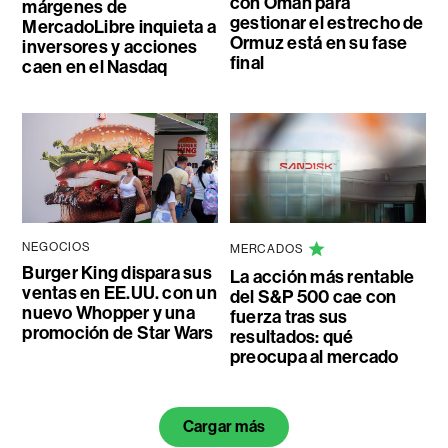
con Omán para
márgenes de
gestionar el estrecho de
MercadoLibre inquieta a
Ormuz está en su fase
inversores y acciones
final
caen en el Nasdaq
NEGOCIOS
MERCADOS
Burger King dispara sus
La acción más rentable
ventas en EE.UU. con un
del S&P 500 cae con
nuevo Whopper y una
fuerza tras sus
promoción de Star Wars
resultados: qué
preocupa al mercado
Cargar más