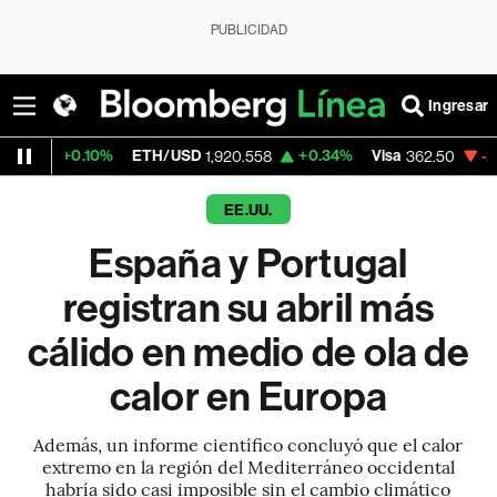
PUBLICIDAD
Ingresar
10%
ETH/USD
+0.34%
Visa
-2.15%
Merca
1,920.558
362.50
EE.UU.
España y Portugal
registran su abril más
cálido en medio de ola de
calor en Europa
Además, un informe científico concluyó que el calor
extremo en la región del Mediterráneo occidental
habría sido casi imposible sin el cambio climático