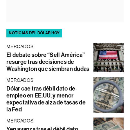
NOTICIAS DEL DÓLAR HOY
MERCADOS
El debate sobre “Sell América”
resurge tras decisiones de
Washington que siembran dudas
MERCADOS
Dólar cae tras débil dato de
empleo en EE.UU. y menor
expectativa de alza de tasas de
la Fed
MERCADOS
Yen avanza tras el débil dato