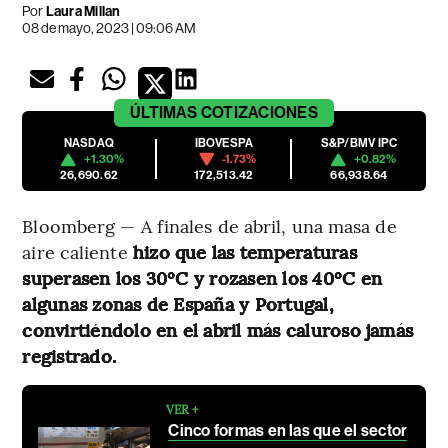
Por
Laura Millan
08 de mayo, 2023 | 09:06 AM
ÚLTIMAS
COTIZACIONES
NASDAQ
IBOVESPA
S&P/BMV IPC
+1.30%
-1.73%
+0.82%
26,690.62
172,513.42
66,938.64
Bloomberg — A finales de abril, una masa de
aire caliente
hizo que las temperaturas
superasen los 30ºC y rozasen los 40ºC en
algunas zonas de España y Portugal,
convirtiéndolo en el abril más caluroso jamás
registrado.
VER +
Cinco formas en las que el sector