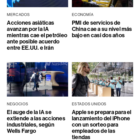
MERCADOS
ECONOMÍA
Acciones asiáticas
PMI de servicios de
avanzan por la IA
China cae a su nivel más
mientras cae el petróleo
bajo en casi dos años
ante posible acuerdo
entre EE.UU. e Irán
NEGOCIOS
ESTADOS UNIDOS
El auge de la IA se
Apple se prepara para el
extiende a las acciones
lanzamiento del iPhone
industriales, según
con un sorteo para
Wells Fargo
empleados de las
tiendas