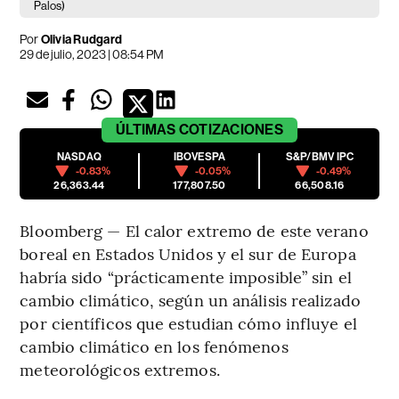
Palos)
Por
Olivia Rudgard
29 de julio, 2023 | 08:54 PM
ÚLTIMAS
COTIZACIONES
NASDAQ
IBOVESPA
S&P/BMV IPC
-0.83%
-0.05%
-0.49%
26,363.44
177,807.50
66,508.16
Bloomberg — El calor extremo de este verano
boreal en Estados Unidos y el sur de Europa
habría sido “prácticamente imposible” sin el
cambio climático, según un análisis realizado
por científicos que estudian cómo influye el
cambio climático en los fenómenos
meteorológicos extremos.