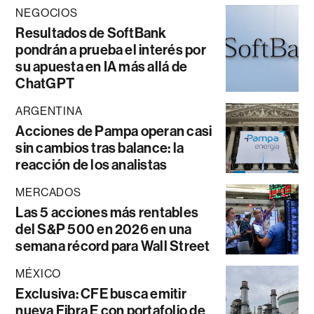
NEGOCIOS
Resultados de SoftBank
pondrán a prueba el interés por
su apuesta en IA más allá de
ChatGPT
ARGENTINA
Acciones de Pampa operan casi
sin cambios tras balance: la
reacción de los analistas
MERCADOS
Las 5 acciones más rentables
del S&P 500 en 2026 en una
semana récord para Wall Street
MÉXICO
Exclusiva: CFE busca emitir
nueva Fibra E con portafolio de