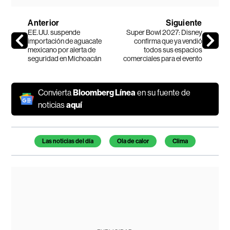
Anterior
Siguiente
EE.UU. suspende
Super Bowl 2027: Disney
importación de aguacate
confirma que ya vendió
mexicano por alerta de
todos sus espacios
seguridad en Michoacán
comerciales para el evento
Convierta
Bloomberg Línea
en su fuente de
noticias
aquí
Temas de este artículo
Las noticias del día
Ola de calor
Clima