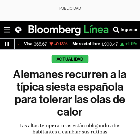
PUBLICIDAD
Ingresar
isa
-0.13%
MercadoLibre
+1.11%
Banco de B
365.67
1,900.47
ACTUALIDAD
Alemanes recurren a la
típica siesta española
para tolerar las olas de
calor
Las altas temperaturas están obligando a los
habitantes a cambiar sus rutinas