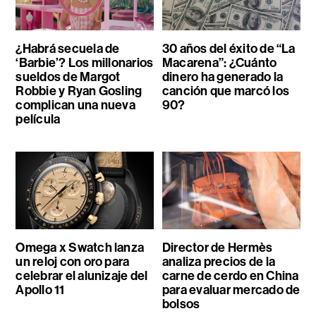
¿Habrá secuela de
30 años del éxito de “La
‘Barbie’? Los millonarios
Macarena”: ¿Cuánto
sueldos de Margot
dinero ha generado la
Robbie y Ryan Gosling
canción que marcó los
complican una nueva
90?
película
Omega x Swatch lanza
Director de Hermès
un reloj con oro para
analiza precios de la
celebrar el alunizaje del
carne de cerdo en China
Apollo 11
para evaluar mercado de
bolsos