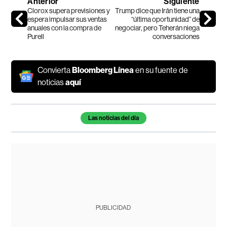
Anterior
Siguiente
Clorox supera previsiones y
Trump dice que Irán tiene una
espera impulsar sus ventas
“última oportunidad” de
anuales con la compra de
negociar, pero Teherán niega
Purell
conversaciones
Convierta
Bloomberg Línea
en su fuente de
noticias
aquí
Temas de este artículo
Las noticias del día
PUBLICIDAD