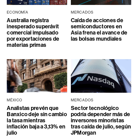
ECONOMÍA
MERCADOS
Australia registra
Caída de acciones de
inesperado superávit
semiconductores en
comercial impulsado
Asia frena el avance de
por exportaciones de
las bolsas mundiales
materias primas
MÉXICO
MERCADOS
Analistas prevén que
Sector tecnológico
Banxico deje sin cambio
podría depender más de
la tasa mientras
inversores minoristas
inflación baja a 3,13% en
tras caída de julio, según
julio
JPMorgan