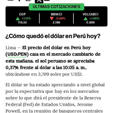
ÚLTIMAS
COTIZACIONES
COP
BBVAC1
VOLCABC1
+1.12%
-0.99%
+1.66%
116.33
2.198
0.856
¿Cómo quedó el dólar en Perú hoy?
Lima —
El precio del dólar en Perú hoy
(
) caía en el mercado cambiario de
USD:PEN
esta mañana. el sol peruano se apreciaba
0,37% frente al dólar a las 10:05 a. m.
,
ubicándose en 3,709 soles por US$1.
El dólar se ha estado apreciando a nivel global
por la expectativa que hay en los mercados
sobre lo que dirá el presidente de la Reserva
Federal (Fed) de Estados Unidos, Jerome
Powell, en la reunión de banqueros centrales