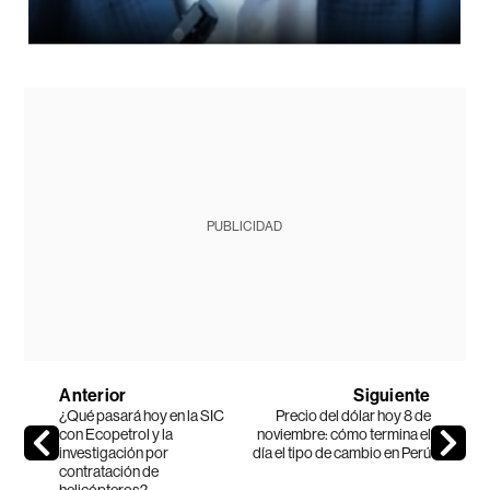
PUBLICIDAD
Anterior
Siguiente
¿Qué pasará hoy en la SIC
Precio del dólar hoy 8 de
con Ecopetrol y la
noviembre: cómo termina el
investigación por
día el tipo de cambio en Perú
contratación de