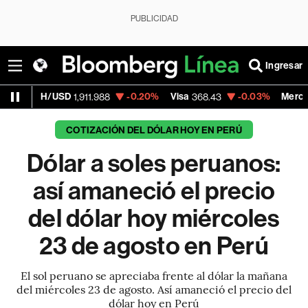
PUBLICIDAD
Ingresar
USD
-0.20%
Visa
-0.03%
MercadoLibre
1,911.988
368.43
1,782
COTIZACIÓN DEL DÓLAR HOY EN PERÚ
Dólar a soles peruanos:
así amaneció el precio
del dólar hoy miércoles
23 de agosto en Perú
El sol peruano se apreciaba frente al dólar la mañana
del miércoles 23 de agosto. Así amaneció el precio del
dólar hoy en Perú