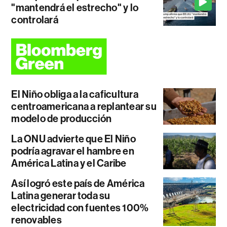
"mantendrá el estrecho" y lo
controlará
El Niño obliga a la caficultura
centroamericana a replantear su
modelo de producción
La ONU advierte que El Niño
podría agravar el hambre en
América Latina y el Caribe
Así logró este país de América
Latina generar toda su
electricidad con fuentes 100%
renovables