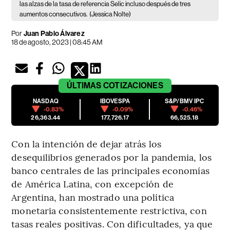
las alzas de la tasa de referencia Selic incluso después de tres
aumentos consecutivos.
(Jessica Nolte)
Por
Juan Pablo Álvarez
18 de agosto, 2023 | 08:45 AM
ÚLTIMAS
COTIZACIONES
NASDAQ
IBOVESPA
S&P/BMV IPC
-0.83%
-0.09%
-0.46%
26,363.44
177,726.17
66,525.18
Con la intención de dejar atrás los
desequilibrios generados por la pandemia, los
banco centrales de las principales economías
de América Latina, con excepción de
Argentina, han mostrado una política
monetaria consistentemente restrictiva, con
tasas reales positivas. Con dificultades, ya que