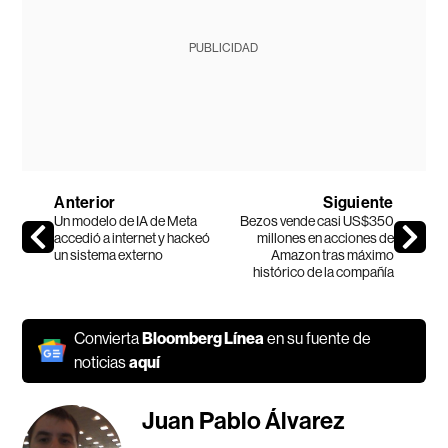
PUBLICIDAD
Anterior
Siguiente
Un modelo de IA de Meta
Bezos vende casi US$350
accedió a internet y hackeó
millones en acciones de
un sistema externo
Amazon tras máximo
histórico de la compañía
Convierta
Bloomberg Línea
en su fuente de
noticias
aquí
Juan Pablo Álvarez