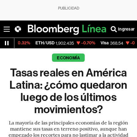
PUBLICIDAD
Ingresar
%
ETH/USD
-0.70%
Visa
-0.28%
Mercado
1,902.435
368.54
ECONOMÍA
Tasas reales en América
Latina: ¿cómo quedaron
luego de los últimos
movimientos?
La mayoría de las principales economías de la región
mantiene sus tasas en terreno positivo, aunque han
empezado los recortes para no lastimar a la actividad