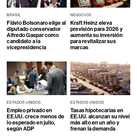
BRASIL
NEGOCIOS
Flávio Bolsonaro elige al
Kraft Heinz eleva
diputado conservador
previsión para 2026 y
Alfredo Gaspar como
aumenta su inversión
candidato a la
para revitalizar sus
vicepresidencia
marcas
ESTADOS UNIDOS
ESTADOS UNIDOS
Empleo privado en
Tasas hipotecarias en
EE.UU. crece menos de
EE.UU. alcanzan su nivel
lo esperado en julio,
más alto en un año y
según ADP
frenan la demanda