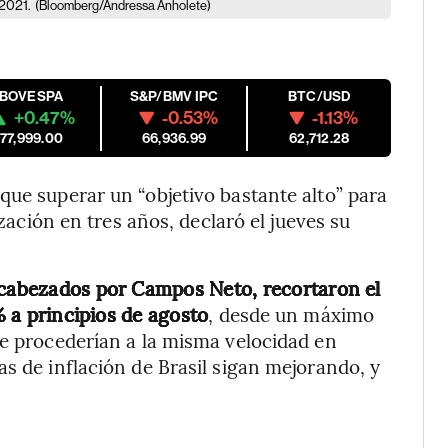
 2021.
(Bloomberg/Andressa Anholete)
IBOVESPA
S&P/BMV IPC
BTC/USD
+0.47%
-0.53%
-1.13%
177,999.00
66,936.99
62,712.28
que superar un “objetivo bastante alto” para
ización en tres años, declaró el jueves su
encabezados por Campos Neto, recortaron el
5% a principios de agosto
, desde un máximo
ue procederían a la misma velocidad en
s de inflación de Brasil sigan mejorando, y