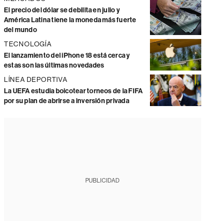
El precio del dólar se debilita en julio y
América Latina tiene la moneda más fuerte
del mundo
TECNOLOGÍA
El lanzamiento del iPhone 18 está cerca y
estas son las últimas novedades
LÍNEA DEPORTIVA
La UEFA estudia boicotear torneos de la FIFA
por su plan de abrirse a inversión privada
PUBLICIDAD