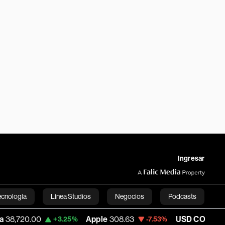
Ingresar
ecnología
Línea Studios
Negocios
Podcasts
Apple
308.63
USD COP
3,152.58
+3.25%
-7.53%
+1.15%
English