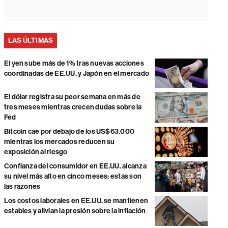
LAS ÚLTIMAS
El yen sube más de 1% tras nuevas acciones
coordinadas de EE.UU. y Japón en el mercado
El dólar registra su peor semana en más de
tres meses mientras crecen dudas sobre la
Fed
Bitcoin cae por debajo de los US$63.000
mientras los mercados reducen su
exposición al riesgo
Confianza del consumidor en EE.UU. alcanza
su nivel más alto en cinco meses: estas son
las razones
Los costos laborales en EE.UU. se mantienen
estables y alivian la presión sobre la inflación