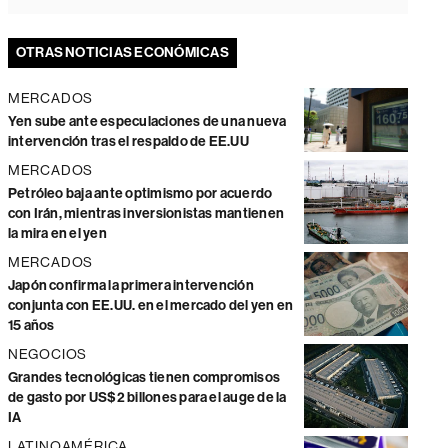
OTRAS NOTICIAS ECONÓMICAS
MERCADOS
Yen sube ante especulaciones de una nueva
intervención tras el respaldo de EE.UU
MERCADOS
Petróleo baja ante optimismo por acuerdo
con Irán, mientras inversionistas mantienen
la mira en el yen
MERCADOS
Japón confirma la primera intervención
conjunta con EE.UU. en el mercado del yen en
15 años
NEGOCIOS
Grandes tecnológicas tienen compromisos
de gasto por US$2 billones para el auge de la
IA
LATINOAMÉRICA