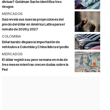
divisas? Goldman Sachs identifica tres
riesgos
MERCADOS
Itaú revela sus nuevas proyecciones del
precio del dólar en América Latina para el
remate de 2026 y 2027
COLOMBIA
Dólar barato dispara la importación de
vehículos a Colombia y China lidera el podio
MERCADOS
El dólar registra su peor semana en más de
tres meses mientras crecen dudas sobre la
Fed