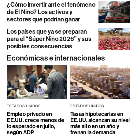
¿Cómo invertir ante el fenómeno
de El Niño? Los activos y
sectores que podrían ganar
Los países que ya se preparan
para el “Súper Niño 2026” y sus
posibles consecuencias
Económicas e internacionales
ESTADOS UNIDOS
ESTADOS UNIDOS
Empleo privado en
Tasas hipotecarias en
EE.UU. crece menos de
EE.UU. alcanzan su nivel
lo esperado en julio,
más alto en un año y
según ADP
frenan la demanda