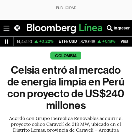
PUBLICIDAD
Ingresar
+0.22%
ETH/USD
+0.18%
Visa
-
,441.10
1,878.668
369.22
COLOMBIA
Celsia entró al mercado
de energía limpia en Perú
con proyecto de US$240
millones
Acordó con Grupo Ibereólica Renovables adquirir el
proyecto eólico Caravelí de 218 MW, ubicado en el
Distrito Lomas, provincia de Caravelí – Arequipa