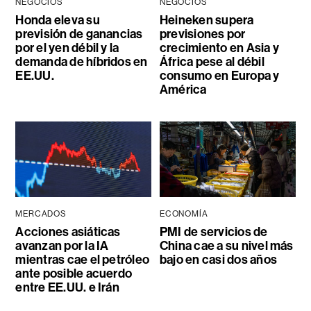
NEGOCIOS
NEGOCIOS
Honda eleva su
Heineken supera
previsión de ganancias
previsiones por
por el yen débil y la
crecimiento en Asia y
demanda de híbridos en
África pese al débil
EE.UU.
consumo en Europa y
América
MERCADOS
ECONOMÍA
Acciones asiáticas
PMI de servicios de
avanzan por la IA
China cae a su nivel más
mientras cae el petróleo
bajo en casi dos años
ante posible acuerdo
entre EE.UU. e Irán