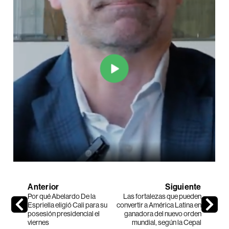
Anterior
Siguiente
Por qué Abelardo De la
Las fortalezas que pueden
Espriella eligió Cali para su
convertir a América Latina en
posesión presidencial el
ganadora del nuevo orden
viernes
mundial, según la Cepal