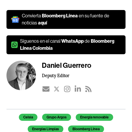
Convierta
Bloomberg Línea
en su fuente de
noticias
aquí
Síguenos en el canal
WhatsApp
de
Bloomberg
Línea Colombia
Daniel Guerrero
Deputy Editor
Temas de este artículo
Celsia
Grupo Argos
Energía renovable
Energías Limpias
Bloomberg Línea