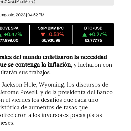
ris//David Paul Morris)
e agosto, 2023 | 04:52 PM
IBOVESPA
S&P/BMV IPC
BTC/USD
+0.47%
-0.53%
+0.27%
177,999.00
66,936.99
62,777.75
rales del mundo enfatizaron la necesidad
que se contenga la inflación
, y lucharon con
tarán sus trabajos.
n Jackson Hole, Wyoming, los discursos de
 Jerome Powell, y de la presidenta del Banco
n el viernes los desafíos que cada uno
 histórica de aumentos de tasas que
frecieron a los inversores pocas pistas
meses.