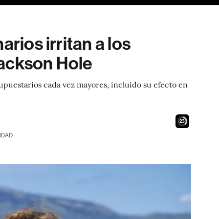
rios irritan a los
Jackson Hole
upuestarios cada vez mayores, incluido su efecto en
22
IDAD