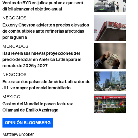
Ventas de BYD en julio apuntan a que será
difícil alcanzar el objetivo anual
NEGOCIOS
Exxon y Chevron advierten precios elevados
de combustibles ante refinerías afectadas
por la guerra
MERCADOS
Itaú revela sus nuevas proyecciones del
precio del dólar en América Latina para el
remate de 2026 y 2027
NEGOCIOS
Estos son los países de América Latina donde
JLL ve mayor potencial inmobiliario
MÉXICO
Gastos del Mundial le pasan factura a
Ollamani de Emilio Azcárraga
OPINIÓN BLOOMBERG
Matthew Brooker