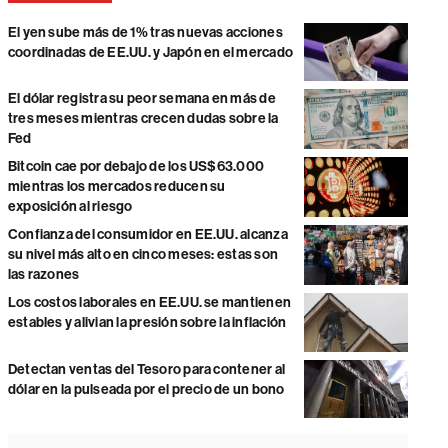
El yen sube más de 1% tras nuevas acciones
coordinadas de EE.UU. y Japón en el mercado
El dólar registra su peor semana en más de
tres meses mientras crecen dudas sobre la
Fed
Bitcoin cae por debajo de los US$63.000
mientras los mercados reducen su
exposición al riesgo
Confianza del consumidor en EE.UU. alcanza
su nivel más alto en cinco meses: estas son
las razones
Los costos laborales en EE.UU. se mantienen
estables y alivian la presión sobre la inflación
Detectan ventas del Tesoro para contener al
dólar en la pulseada por el precio de un bono