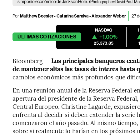
simposio económico de Jackson Hole.
(Photographer: David Paul Mor
Por
Matthew Boesler - Catarina Saraiva - Alexander Weber
27 d
NASDAQ
+1.00%
ÚLTIMAS
COTIZACIONES
25,373.85
Bloomberg —
Los principales banqueros cent
de mantener altas las tasas de interés hasta 
cambios económicos más profundos que dificul
En una reunión anual de la Reserva Federal e
apertura del presidente de la Reserva Federal,
Central Europeo, Christine Lagarde, expusiero
enfrenta al decidir si deben extender la serie
comenzaron el año pasado. Al mismo tiempo, o
sobre si realmente lo harían en los próximos 