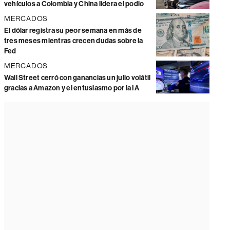
vehículos a Colombia y China lidera el podio
MERCADOS
El dólar registra su peor semana en más de
tres meses mientras crecen dudas sobre la
Fed
MERCADOS
Wall Street cerró con ganancias un julio volátil
gracias a Amazon y el entusiasmo por la IA