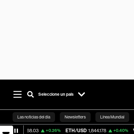
Seleccione un país
Las noticias del día
Newsletters
Línea Mundial
62,768.03
ETH/USD
1,844.178
Visa
366.
+0.26%
+0.40%
Bloomberg 