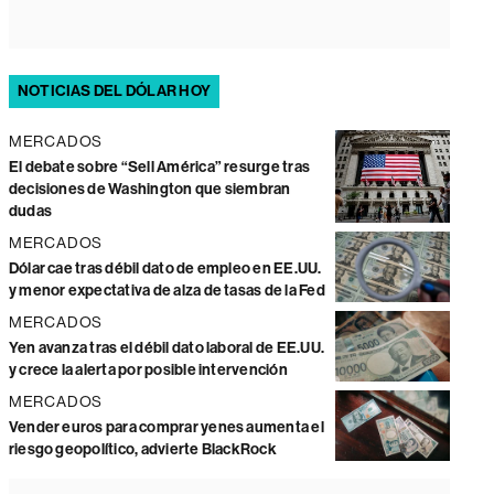
NOTICIAS DEL DÓLAR HOY
MERCADOS
El debate sobre “Sell América” resurge tras
decisiones de Washington que siembran
dudas
MERCADOS
Dólar cae tras débil dato de empleo en EE.UU.
y menor expectativa de alza de tasas de la Fed
MERCADOS
Yen avanza tras el débil dato laboral de EE.UU.
y crece la alerta por posible intervención
MERCADOS
Vender euros para comprar yenes aumenta el
riesgo geopolítico, advierte BlackRock