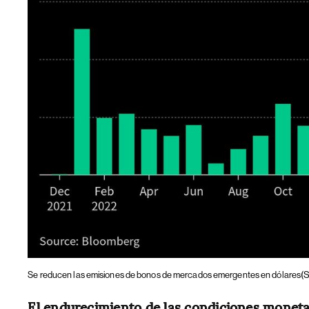
(
Se reducen las emisiones de bonos de mercados emergentes en dólares
El endurecimiento de las condiciones moneta