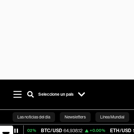
Seleccione un país
Las noticias del día
Newsletters
Línea Mundial
BTC/USD
64,938.12
ETH/USD
1,913.478
0.02%
+0.00%
Bloomberg 