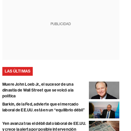
PUBLICIDAD
LAS ÚLTIMAS
Muere John Loeb Jr., el sucesor de una
dinastía de Wall Street que se volcó a la
política
Barkin, de la Fed, advierte que el mercado
laboral de EE.UU. está en un “equilibrio débil”
Yen avanza tras el débil dato laboral de EE.UU.
y crece la alerta por posible intervención