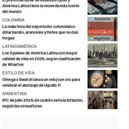
El precio del dólar se debilita en julio y
América Latina tiene la moneda más fuerte
del mundo
COLOMBIA
La mala hora del exportador colombiano:
dólar barato, aranceles y fletes que no dan
tregua
LATINOAMÉRICA
Los 5 países de América Latina con mayor
calidad de vida en 2026, según clasificación
de Wharton
ESTILO DE VIDA
Omega x Swatch lanza un reloj con oro para
celebrar el alunizaje del Apollo 11
ARGENTINA
IPC de julio 2026: de cuánto sería la inflación,
según las consultoras