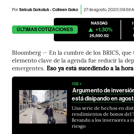
Por
Selcuk Gokoluk - Colleen Goko
27 de agosto, 2023 | 09:59 
NASDAQ
+1.30%
ÚLTIMAS
COTIZACIONES
26,690.62
Bloomberg — En la cumbre de los BRICS, que 
elemento clave de la agenda fue reducir la de
emergentes.
Eso ya está sucediendo a la hora
VER +
Argumento de inversió
está disipando en agos
Una serie de hechos en dis
rendimientos de bonos del T
llevando a los inversores a
riesgo