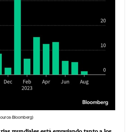
Source: Bloomberg)
rias mundiales está empujando tanto a los