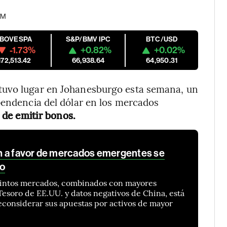
AM
IBOVESPA
S&P/BMV IPC
BTC/USD
-1.73%
+0.82%
+0.02%
172,513.42
66,938.64
64,950.31
tuvo lugar en Johanesburgo esta semana, un
pendencia del dólar en los mercados
 de emitir bonos.
n a favor de mercados emergentes se
to
tintos mercados, combinados con mayores
esoro de EE.UU. y datos negativos de China, está
 reconsiderar sus apuestas por activos de mayor