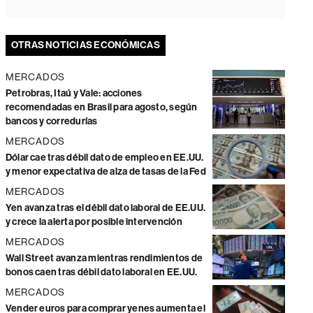
OTRAS NOTICIAS ECONÓMICAS
MERCADOS
Petrobras, Itaú y Vale: acciones
recomendadas en Brasil para agosto, según
bancos y corredurías
MERCADOS
Dólar cae tras débil dato de empleo en EE.UU.
y menor expectativa de alza de tasas de la Fed
MERCADOS
Yen avanza tras el débil dato laboral de EE.UU.
y crece la alerta por posible intervención
MERCADOS
Wall Street avanza mientras rendimientos de
bonos caen tras débil dato laboral en EE.UU.
MERCADOS
Vender euros para comprar yenes aumenta el