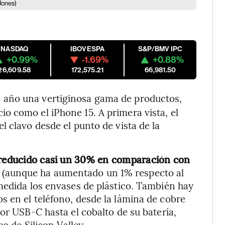
Jones)
NASDAQ
IBOVESPA
S&P/BMV IPC
+0.99%
-1.69%
+0.88%
26,609.58
172,575.21
66,981.50
e año una vertiginosa gama de productos,
o como el iPhone 15. A primera vista, el
 clavo desde el punto de vista de la
a reducido casi un 30% en comparación con
(aunque ha aumentado un 1% respecto al
medida los envases de plástico. También hay
 en el teléfono, desde la lámina de cobre
or USB-C hasta el cobalto de su batería,
co de Silicon Valley.