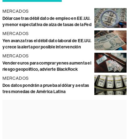
MERCADOS
Dólar cae tras débil dato de empleo en EE.UU.
y menor expectativa de alza de tasas de la Fed
MERCADOS
Yen avanza tras el débil dato laboral de EE.UU.
y crece la alerta por posible intervención
MERCADOS
Vender euros para comprar yenes aumenta el
riesgo geopolítico, advierte BlackRock
MERCADOS
Dos datos pondrán a prueba al dólar y a estas
tres monedas de América Latina