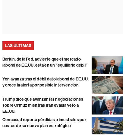
LAS ÚLTIMAS
Barkin, de la Fed, advierte que el mercado
laboral de EE.UU. está en un “equilibrio débil”
Yen avanza tras el débil dato laboral de EE.UU.
y crece la alerta por posible intervención
Trump dice que avanzan las negociaciones
sobre Ormuz mientras Irán evalúa veto a
EE.UU.
Cencosud reporta pérdidas trimestrales por
costos de su nuevo plan estratégico