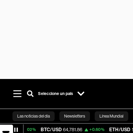
Seleccione un país
Las noticias del día
Newsletters
Línea Mundial
BTC/USD
64,781.86
ETH/USD
1,913.97
+0.02%
+0.60%
Bloomberg 