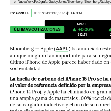
en Nueva York. Fotógrafa: Gabby Jones/Bloomberg
(Bloomberg/Gabby 
Por
Coco Liu
12 de noviembre, 2023 | 01:49 PM
APPLE
+0.06%
ÚLTIMAS
COTIZACIONES
312.71
Bloomberg — Apple (
) ha anunciado est
AAPL
aunque ninguno tan importante para su negoci
último iPhone de Apple parece haber dado en el
sostenibilidad.
La huella de carbono del iPhone 15 Pro se h
el valor de referencia definido por la empresa
iPhone 14 Pro), y Apple ha eliminado en gran 
una amplia gama de materiales 100% reciclados
de su cargador inductivo y el oro de su conect
todas ellas primicias para el gigante tecnológi