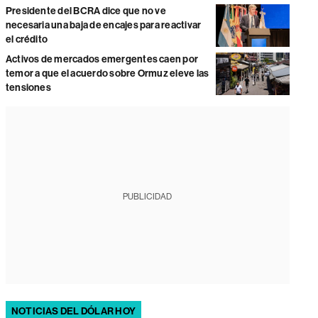
Presidente del BCRA dice que no ve
necesaria una baja de encajes para reactivar
el crédito
Activos de mercados emergentes caen por
temor a que el acuerdo sobre Ormuz eleve las
tensiones
PUBLICIDAD
NOTICIAS DEL DÓLAR HOY