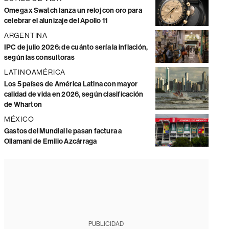
Omega x Swatch lanza un reloj con oro para
celebrar el alunizaje del Apollo 11
ARGENTINA
IPC de julio 2026: de cuánto sería la inflación,
según las consultoras
LATINOAMÉRICA
Los 5 países de América Latina con mayor
calidad de vida en 2026, según clasificación
de Wharton
MÉXICO
Gastos del Mundial le pasan factura a
Ollamani de Emilio Azcárraga
PUBLICIDAD