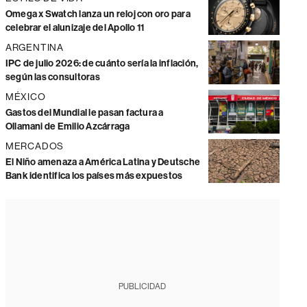
Omega x Swatch lanza un reloj con oro para
celebrar el alunizaje del Apollo 11
ARGENTINA
IPC de julio 2026: de cuánto sería la inflación,
según las consultoras
MÉXICO
Gastos del Mundial le pasan factura a
Ollamani de Emilio Azcárraga
MERCADOS
El Niño amenaza a América Latina y Deutsche
Bank identifica los países más expuestos
PUBLICIDAD