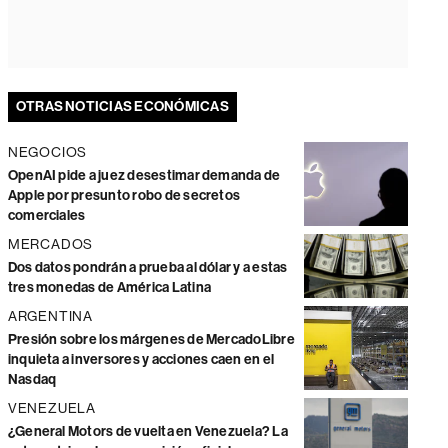
OTRAS NOTICIAS ECONÓMICAS
NEGOCIOS
OpenAI pide a juez desestimar demanda de
Apple por presunto robo de secretos
comerciales
MERCADOS
Dos datos pondrán a prueba al dólar y a estas
tres monedas de América Latina
ARGENTINA
Presión sobre los márgenes de MercadoLibre
inquieta a inversores y acciones caen en el
Nasdaq
VENEZUELA
¿General Motors de vuelta en Venezuela? La