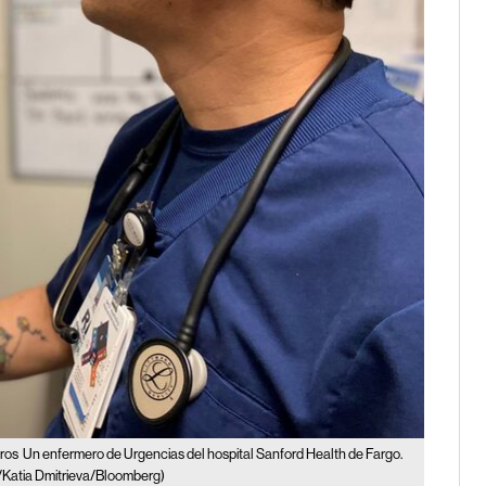
eros
Un enfermero de Urgencias del hospital Sanford Health de Fargo.
l/Katia Dmitrieva/Bloomberg)