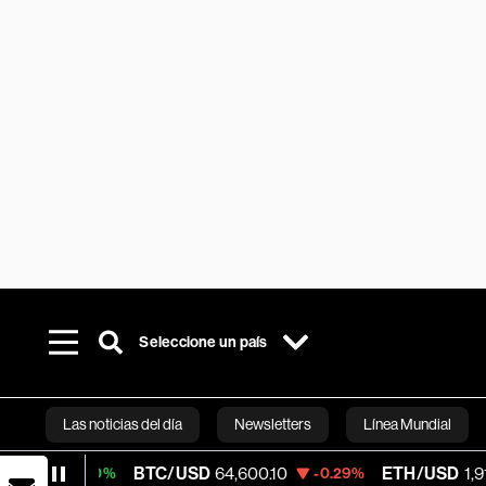
Seleccione un país
Las noticias del día
Newsletters
Línea Mundial
BTC/USD
64,600.10
ETH/USD
1,913.673
0.10%
-0.29%
Bloomberg 