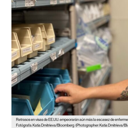
Retrasos en visas de EE.UU. empeorarán aún más la escasez de enferm
Fotógrafa: Katia Dmitrieva/Bloomberg
(Photographer: Katia Dmitrieva/B