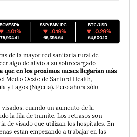
IBOVESPA
S&P/BMV IPC
BTC/USD
-1.01%
-0.19%
-0.29%
175,934.41
66,395.64
64,600.10
as de la mayor red sanitaria rural de
cer algo de alivio a su sobrecargado
a que en los próximos meses llegarían más
del Medio Oeste de Sanford Health,
a y Lagos (Nigeria). Pero ahora sólo
s visados, cuando un aumento de la
o la fila de tramite. Los retrasos son
ía de visado que utilizan los hospitales. En
apenas están empezando a trabajar en las