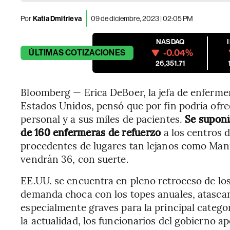
Por
Katia Dmitrieva
09 de diciembre, 2023 | 02:05 PM
NASDAQ
-0.04%
ÚLTIMAS
COTIZACIONES
26,351.71
Bloomberg — Erica DeBoer, la jefa de enfermer
Estados Unidos, pensó que por fin podría ofre
personal y a sus miles de pacientes.
Se suponí
de 160 enfermeras de refuerzo
a los centros 
procedentes de lugares tan lejanos como Manil
vendrán 36, con suerte.
EE.UU. se encuentra en pleno retroceso de lo
demanda choca con los topes anuales, atascand
especialmente graves para la principal categor
la actualidad, los funcionarios del gobierno 