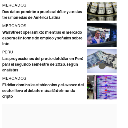
MERCADOS
Dos datos pondrán a prueba al dólar y a estas
tres monedas de América Latina
MERCADOS
Wall Street opera mixto mientras el mercado
espera el informe de empleo y señales sobre
Irán
PERÚ
Las proyecciones del precio del dólar en Perú
para el segundo semestre de 2026, según
analistas
MERCADOS
El dólar domina las stablecoins y el avance del
sector lleva el debate más allá del mundo
cripto