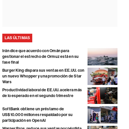
LAS ÚLTIMAS
Irán dice que acuerdo con Omán para
gestionar el estrecho de Ormuz está en su
fase final
Burger King dispara sus ventas en EE.UU. con
un nuevo Whopper y una promoción de Star
Wars
Productividad laboral de EE.UU. acelera más
de lo esperado en el segundo trimestre
SoftBank obtiene un préstamo de
US$10.000 millones respaldado por su
participación en OpenAI
Warner Bros. reduce sus ventas por pérdida