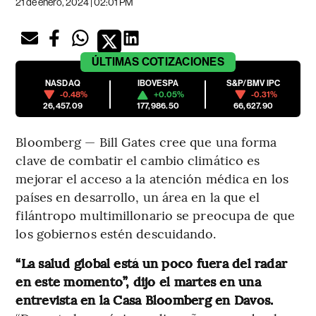
21 de enero, 2024 | 02:01 PM
ÚLTIMAS
COTIZACIONES
NASDAQ
IBOVESPA
S&P/BMV IPC
-0.48%
+0.05%
-0.31%
26,457.09
177,986.50
66,627.90
Bloomberg — Bill Gates cree que una forma
clave de combatir el cambio climático es
mejorar el acceso a la atención médica en los
países en desarrollo, un área en la que el
filántropo multimillonario se preocupa de que
los gobiernos estén descuidando.
“La salud global está un poco fuera del radar
en este momento”, dijo el martes en una
entrevista en la Casa Bloomberg en Davos.