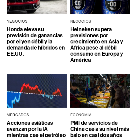
NEGOCIOS
NEGOCIOS
Honda eleva su
Heineken supera
previsión de ganancias
previsiones por
por el yen débil y la
crecimiento en Asia y
demanda de híbridos en
África pese al débil
EE.UU.
consumo en Europa y
América
MERCADOS
ECONOMÍA
Acciones asiáticas
PMI de servicios de
avanzan por la IA
China cae a su nivel más
mientras cae el petróleo
bajo en casi dos años