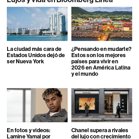
La ciudad más cara de
¿Pensando en mudarte?
Estados Unidos dejó de
Estos son los mejores
ser Nueva York
países para vivir en
2026 en América Latina
y el mundo
En fotos y videos:
Chanel supera a rivales
Lamine Yamal por
del lujo con crecimiento