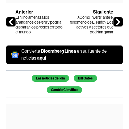
Anterior
Siguiente
El Niño amenaza los
¿Cómo invertir ante el
arándanos de Perú y podría
fenómeno de El Niño? Los
disparar los precios en todo
activos y sectores que
el mundo
podrían ganar
Convierta
Bloomberg Línea
en su fuente de
noticias
aquí
Temas de este artículo
Las noticias del día
Bill Gates
Cambio Climático