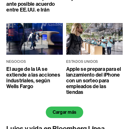
ante posible acuerdo
entre EE.UU. e Irán
NEGOCIOS
ESTADOS UNIDOS
El auge de la IA se
Apple se prepara para el
extiende a las acciones
lanzamiento del iPhone
industriales, según
con un sorteo para
Wells Fargo
empleados de las
tiendas
Cargar más
Lujos y vida en Bloomberg Línea