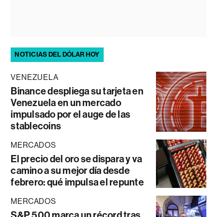
NOTICIAS DEL DÓLAR HOY
VENEZUELA
Binance despliega su tarjeta en
Venezuela en un mercado
impulsado por el auge de las
stablecoins
MERCADOS
El precio del oro se dispara y va
camino a su mejor día desde
febrero: qué impulsa el repunte
MERCADOS
S&P 500 marca un récord tras