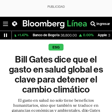
PUBLICIDAD
Ingresar
1.47%
Banco de Bogota
0.00%
Apple
-0.
38,800.00
308.95
ESG
Bill Gates dice que el
gasto en salud global es
clave para detener el
cambio climático
El gasto en salud no solo tiene beneficios
humanitarios, sino que también se traduce en
ganancias económicas y ambientales, dijo Gates