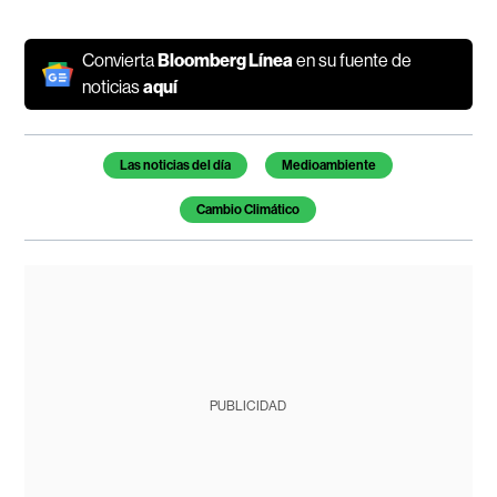
Convierta
Bloomberg Línea
en su fuente de
noticias
aquí
Temas de este artículo
Las noticias del día
Medioambiente
Cambio Climático
PUBLICIDAD