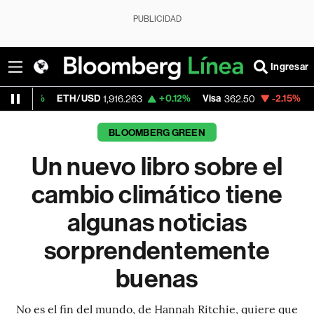
PUBLICIDAD
Ingresar
ETH/USD
+0.12%
Visa
-2.15%
MercadoLibr
1,916.263
362.50
BLOOMBERG GREEN
Un nuevo libro sobre el
cambio climático tiene
algunas noticias
sorprendentemente
buenas
No es el fin del mundo, de Hannah Ritchie, quiere que