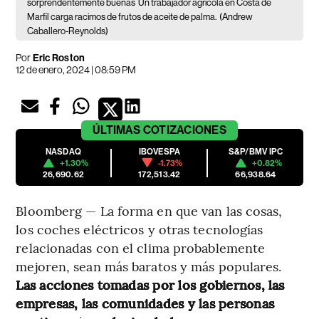
sorprendentemente buenas
Un trabajador agrícola en Costa de
Marfil carga racimos de frutos de aceite de palma.
(Andrew
Caballero-Reynolds)
Por
Eric Roston
12 de enero, 2024 | 08:59 PM
ÚLTIMAS
COTIZACIONES
NASDAQ
IBOVESPA
S&P/BMV IPC
+1.30%
-1.73%
+0.82%
26,690.62
172,513.42
66,938.64
Bloomberg — La forma en que van las cosas,
los coches eléctricos y otras tecnologías
relacionadas con el clima probablemente
mejoren, sean más baratos y más populares.
Las acciones tomadas por los gobiernos, las
empresas, las comunidades y las personas