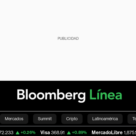
PUBLICIDAD
Mercados
Summit
Cripto
Latinoamérica
T
Visa
368.91
MercadoLibre
1,875.19
+0.26%
+0.89%
-1.3
Green
Economía
Estilo de vida
Mundo
Videos