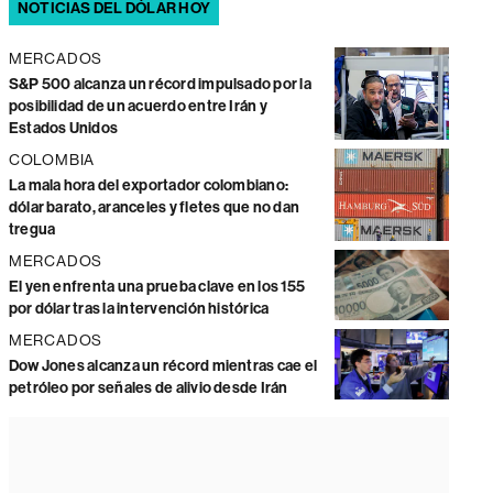
NOTICIAS DEL DÓLAR HOY
MERCADOS
S&P 500 alcanza un récord impulsado por la
posibilidad de un acuerdo entre Irán y
Estados Unidos
COLOMBIA
La mala hora del exportador colombiano:
dólar barato, aranceles y fletes que no dan
tregua
MERCADOS
El yen enfrenta una prueba clave en los 155
por dólar tras la intervención histórica
MERCADOS
Dow Jones alcanza un récord mientras cae el
petróleo por señales de alivio desde Irán