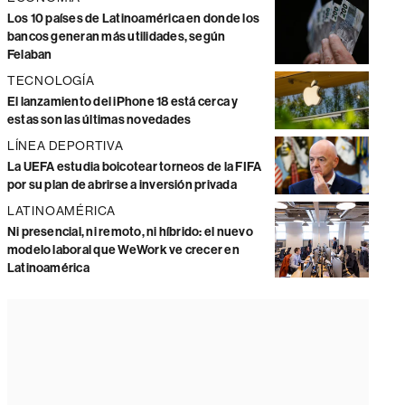
Los 10 países de Latinoamérica en donde los
bancos generan más utilidades, según
Felaban
TECNOLOGÍA
El lanzamiento del iPhone 18 está cerca y
estas son las últimas novedades
LÍNEA DEPORTIVA
La UEFA estudia boicotear torneos de la FIFA
por su plan de abrirse a inversión privada
LATINOAMÉRICA
Ni presencial, ni remoto, ni híbrido: el nuevo
modelo laboral que WeWork ve crecer en
Latinoamérica