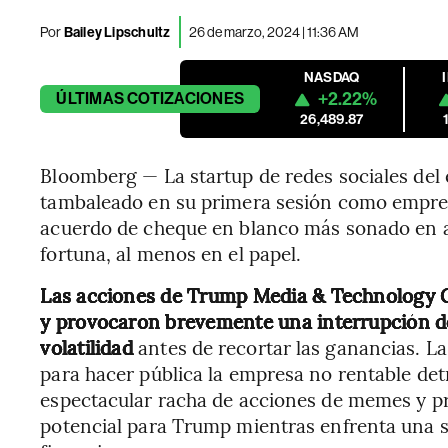
Por
Bailey Lipschultz
26 de marzo, 2024 | 11:36 AM
NASDAQ
+2.22%
ÚLTIMAS
COTIZACIONES
26,489.87
Bloomberg — La startup de redes sociales del
tambaleado en su primera sesión como empresa
acuerdo de cheque en blanco más sonado en a
fortuna, al menos en el papel.
Las acciones de Trump Media & Technology G
y provocaron brevemente una interrupción de
volatilidad
antes de recortar las ganancias. La
para hacer pública la empresa no rentable det
espectacular racha de acciones de memes y p
potencial para Trump mientras enfrenta una s