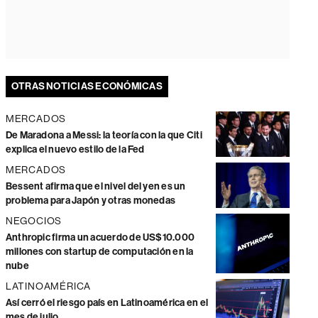
OTRAS NOTICIAS ECONÓMICAS
MERCADOS
De Maradona a Messi: la teoría con la que Citi
explica el nuevo estilo de la Fed
MERCADOS
Bessent afirma que el nivel del yen es un
problema para Japón y otras monedas
NEGOCIOS
Anthropic firma un acuerdo de US$10.000
millones con startup de computación en la
nube
LATINOAMÉRICA
Así cerró el riesgo país en Latinoamérica en el
mes de julio