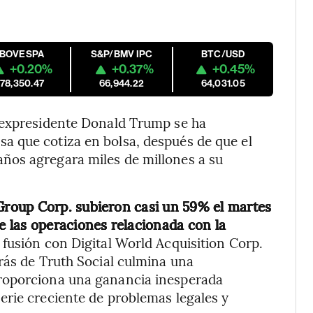
IBOVESPA
S&P/BMV IPC
BTC/USD
+0.20%
+0.37%
+0.45%
178,350.47
66,944.22
64,031.05
 expresidente Donald Trump se ha
 que cotiza en bolsa, después de que el
ños agregara miles de millones a su
roup Corp. subieron casi un 59% el martes
 las operaciones relacionada con la
 fusión con Digital World Acquisition Corp.
rás de Truth Social culmina una
roporciona una ganancia inesperada
erie creciente de problemas legales y