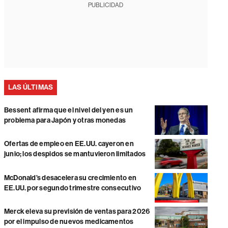
PUBLICIDAD
LAS ÚLTIMAS
Bessent afirma que el nivel del yen es un
problema para Japón y otras monedas
Ofertas de empleo en EE.UU. cayeron en
junio; los despidos se mantuvieron limitados
McDonald’s desacelera su crecimiento en
EE.UU. por segundo trimestre consecutivo
Merck eleva su previsión de ventas para 2026
por el impulso de nuevos medicamentos