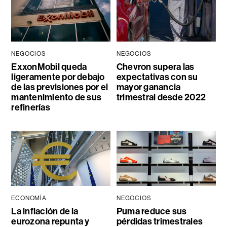
NEGOCIOS
NEGOCIOS
ExxonMobil queda
Chevron supera las
ligeramente por debajo
expectativas con su
de las previsiones por el
mayor ganancia
mantenimiento de sus
trimestral desde 2022
refinerías
ECONOMÍA
NEGOCIOS
La inflación de la
Puma reduce sus
eurozona repunta y
pérdidas trimestrales