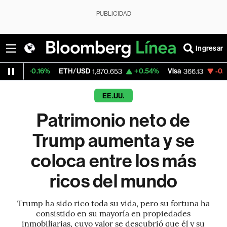
PUBLICIDAD
Ingresar
16%
ETH/USD
+0.54%
Visa
-0.04%
Merca
1,870.653
366.13
EE.UU.
Patrimonio neto de
Trump aumenta y se
coloca entre los más
ricos del mundo
Trump ha sido rico toda su vida, pero su fortuna ha
consistido en su mayoría en propiedades
inmobiliarias, cuyo valor se descubrió que él y su