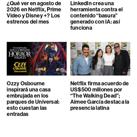
¿Qué ver en agosto de
LinkedIn crea una
2026 en Netflix, Prime
herramienta contra el
Video y Disney +? Los
contenido “basura”
estrenos del mes
generado con IA: así
funciona
Ozzy Osbourne
Netflix firma acuerdo de
inspirará una casa
US$500 millones por
embrujada en los
“The Walking Dead”;
parques de Universal:
Aimee García destaca la
esto cuestan las
presencia latina
entradas