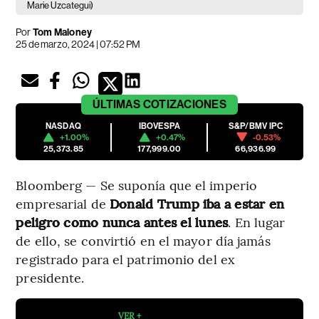
Marie Uzcategui)
Por
Tom Maloney
25 de marzo, 2024 | 07:52 PM
ÚLTIMAS
COTIZACIONES
NASDAQ
IBOVESPA
S&P/BMV IPC
+1.00%
+0.47%
-0.53%
25,373.85
177,999.00
66,936.99
Bloomberg — Se suponía que el imperio
empresarial de
Donald Trump iba a estar en
peligro como nunca antes el lunes
. En lugar
de ello, se convirtió en el mayor día jamás
registrado para el patrimonio del ex
presidente.
VER +