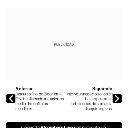
PUBLICIDAD
Anterior
Siguiente
Discurso final de Biden en la
Intel ve un negocio sólido en
ONU: un llamado a la unión en
Latam pese a las
medio de conflictos
turbulencias de su matriz,
mundiales
dice jefe regional
Convierta
Bloomberg Línea
en su fuente de