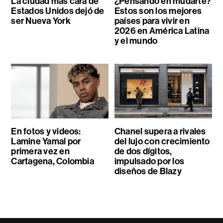
La ciudad más cara de
¿Pensando en mudarte?
Estados Unidos dejó de
Estos son los mejores
ser Nueva York
países para vivir en
2026 en América Latina
y el mundo
En fotos y videos:
Chanel supera a rivales
Lamine Yamal por
del lujo con crecimiento
primera vez en
de dos dígitos,
Cartagena, Colombia
impulsado por los
diseños de Blazy