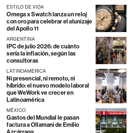
ESTILO DE VIDA
Omega x Swatch lanza un reloj
con oro para celebrar el alunizaje
del Apollo 11
ARGENTINA
IPC de julio 2026: de cuánto
sería la inflación, según las
consultoras
LATINOAMÉRICA
Ni presencial, ni remoto, ni
híbrido: el nuevo modelo laboral
que WeWork ve crecer en
Latinoamérica
MÉXICO
Gastos del Mundial le pasan
factura a Ollamani de Emilio
Azcárraga