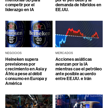
memorias 3D para
por el yen débil y la
competir por el
demanda de híbridos en
liderazgo en IA
EE.UU.
NEGOCIOS
MERCADOS
Heineken supera
Acciones asiáticas
previsiones por
avanzan por la IA
crecimiento en Asia y
mientras cae el petróleo
África pese al débil
ante posible acuerdo
consumo en Europa y
entre EE.UU. e Irán
América