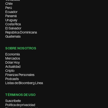
Chile
Perú
Ecuador
Panamá
Uruguay
Costa Rica
El Salvador
República Dominicana
Guatemala
SOBRE NOSOTROS
Economía
Mercados
Dólar Hoy
Actualidad
Cripto
Finanzas Personales
Podcasts
Listas de Bloomberg Línea
TÉRMINOS DE USO
Suscríbete
Política de privacidad