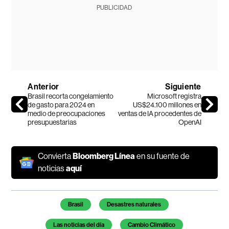
PUBLICIDAD
Anterior
Siguiente
Brasil recorta congelamiento
Microsoft registra
de gasto para 2024 en
US$24.100 millones en
medio de preocupaciones
ventas de IA procedentes de
presupuestarias
OpenAI
Convierta
Bloomberg Línea
en su fuente de
noticias
aquí
Temas de este artículo
Brasil
Desastres naturales
Las noticias del día
Cambio Climático