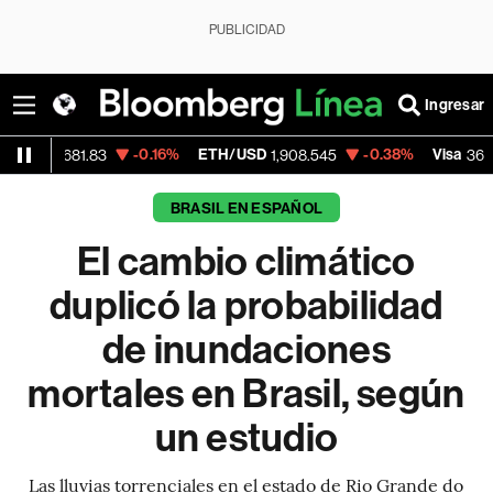
PUBLICIDAD
Ingresar
-0.16%
ETH/USD
-0.38%
Visa
-0.2
.83
1,908.545
368.54
BRASIL EN ESPAÑOL
El cambio climático
duplicó la probabilidad
de inundaciones
mortales en Brasil, según
un estudio
Las lluvias torrenciales en el estado de Rio Grande do