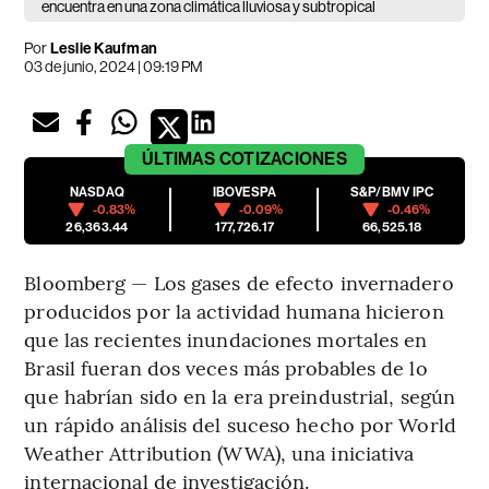
encuentra en una zona climática lluviosa y subtropical
Por
Leslie Kaufman
03 de junio, 2024 | 09:19 PM
ÚLTIMAS
COTIZACIONES
NASDAQ
IBOVESPA
S&P/BMV IPC
-0.83%
-0.09%
-0.46%
26,363.44
177,726.17
66,525.18
Bloomberg — Los gases de efecto invernadero
producidos por la actividad humana hicieron
que las recientes inundaciones mortales en
Brasil fueran dos veces más probables de lo
que habrían sido en la era preindustrial, según
un rápido análisis del suceso hecho por World
Weather Attribution (WWA), una iniciativa
internacional de investigación.