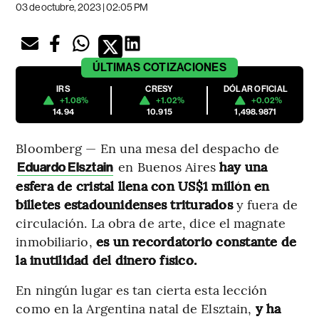
03 de octubre, 2023 | 02:05 PM
ÚLTIMAS
COTIZACIONES
IRS
CRESY
DÓLAR OFICIAL
+1.08%
+1.02%
+0.02%
14.94
10.915
1,498.9871
Bloomberg — En una mesa del despacho de
en Buenos Aires
hay una
Eduardo Elsztain
esfera de cristal llena con US$1 millón en
billetes estadounidenses triturados
y fuera de
circulación. La obra de arte, dice el magnate
inmobiliario,
es un recordatorio constante de
la inutilidad del dinero físico.
En ningún lugar es tan cierta esta lección
como en la Argentina natal de Elsztain,
y ha