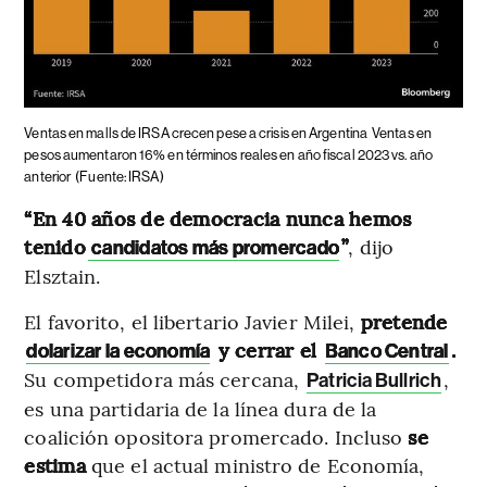
Ventas en malls de IRSA crecen pese a crisis en Argentina
Ventas en
pesos aumentaron 16% en términos reales en año fiscal 2023 vs. año
anterior
(Fuente: IRSA)
“En 40 años de democracia nunca hemos
tenido
”
, dijo
candidatos más promercado
Elsztain.
El favorito, el libertario Javier Milei,
pretende
y cerrar el
.
dolarizar la economía
Banco Central
Su competidora más cercana,
,
Patricia Bullrich
es una partidaria de la línea dura de la
coalición opositora promercado. Incluso
se
estima
que el actual ministro de Economía,