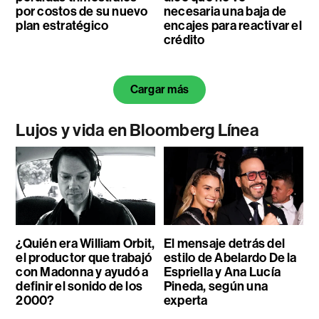
por costos de su nuevo
necesaria una baja de
plan estratégico
encajes para reactivar el
crédito
Cargar más
Lujos y vida en Bloomberg Línea
¿Quién era William Orbit,
El mensaje detrás del
el productor que trabajó
estilo de Abelardo De la
con Madonna y ayudó a
Espriella y Ana Lucía
definir el sonido de los
Pineda, según una
2000?
experta