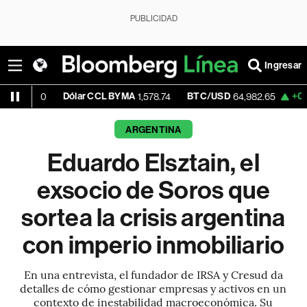
PUBLICIDAD
Ingresar
Dólar CCL BYMA
BTC/USD
+0.07%
ETH/
1,578.74
64,982.65
ARGENTINA
Eduardo Elsztain, el
exsocio de Soros que
sortea la crisis argentina
con imperio inmobiliario
En una entrevista, el fundador de IRSA y Cresud da
detalles de cómo gestionar empresas y activos en un
contexto de inestabilidad macroeconómica. Su