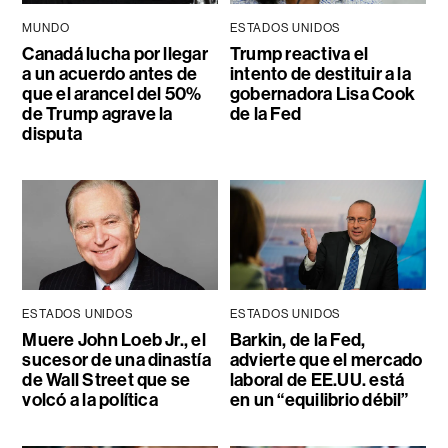
MUNDO
ESTADOS UNIDOS
Canadá lucha por llegar
Trump reactiva el
a un acuerdo antes de
intento de destituir a la
que el arancel del 50%
gobernadora Lisa Cook
de Trump agrave la
de la Fed
disputa
ESTADOS UNIDOS
ESTADOS UNIDOS
Muere John Loeb Jr., el
Barkin, de la Fed,
sucesor de una dinastía
advierte que el mercado
de Wall Street que se
laboral de EE.UU. está
volcó a la política
en un “equilibrio débil”