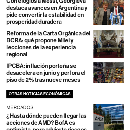
Con elogios a Messi, Georgieva
destaca avances en Argentina y
pide convertir la estabilidad en
prosperidad duradera
Reforma de la Carta Orgánica del
BCRA: qué propone Milei y
lecciones de la experiencia
regional
IPCBA: inflación porteña se
desacelera en junio y perfora el
piso de 2% tras nueve meses
OTRAS NOTICIAS ECONÓMICAS
MERCADOS
¿Hasta dónde pueden llegar las
acciones de AMD? BofA es
optimista, pero advierte riesgos