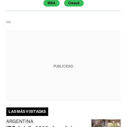
Temas de este artículo
IRSA
Cresud
PUBLICIDAD
LAS MÁS VISITADAS
ARGENTINA