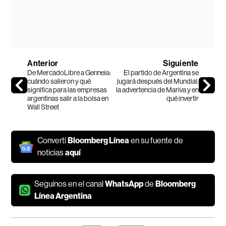
Anterior
Siguiente
De MercadoLibre a Genneia:
El partido de Argentina se
cuándo salieron y qué
jugará después del Mundial:
significa para las empresas
la advertencia de Mariva y en
argentinas salir a la bolsa en
qué invertir
Wall Street
Convertí
Bloomberg Línea
en su fuente de
noticias
aquí
Seguínos en el canal
WhatsApp
de
Bloomberg
Línea Argentina