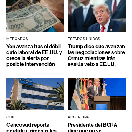
MERCADOS
ESTADOS UNIDOS
Yen avanza tras el débil
Trump dice que avanzan
dato laboral de EE.UU. y
las negociaciones sobre
crece la alerta por
Ormuz mientras Irán
posible intervención
evalúa veto a EE.UU.
CHILE
ARGENTINA
Cencosud reporta
Presidente del BCRA
pérdidas trimestrales
dice que no ve