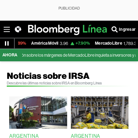
PUBLICIDAD
Ingresar
89%
América Móvil
+7.90%
MercadoLibre
-7.0
3.96
1,789.30
AHORA
ión sobre los márgenes de MercadoLibre inquieta a inversores y acciones ca
Noticias sobre IRSA
Descubre las últimas noticias sobre IRSA en Bloomberg Línea
ARGENTINA
ARGENTINA