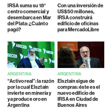
IRSA suma su 18°
Con una inversión de
centro comercial y
US$50 millones,
desembarca en Mar
IRSA construirá
del Plata: ¿Cuánto
edificio de oficinas
pagó?
para MercadoLibre
ARGENTINA
ARGENTINA
“Activo real”: la razón
Elsztain sigue de
por la cual Elsztain
compras: éste es el
invierte en minería y
nuevo edificio de
ya produce oro en
IRSA en Ciudad de
Argentina
Buenos Aires