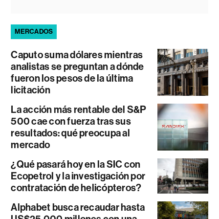
MERCADOS
Caputo suma dólares mientras
analistas se preguntan a dónde
fueron los pesos de la última
licitación
La acción más rentable del S&P
500 cae con fuerza tras sus
resultados: qué preocupa al
mercado
¿Qué pasará hoy en la SIC con
Ecopetrol y la investigación por
contratación de helicópteros?
Alphabet busca recaudar hasta
US$25.000 millones con una