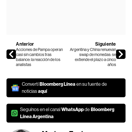
Anterior
Siguiente
Acciones de Pampa operan
Argentina y China renuevan
casi sin cambios tras
swap de monedas: se
balance: la reacción de los
extiende el plazo a cinco
analistas
años
Convertí
Bloomberg Línea
en su fuente de
noticias
aquí
Seguínos en el canal
WhatsApp
de
Bloomberg
Línea Argentina