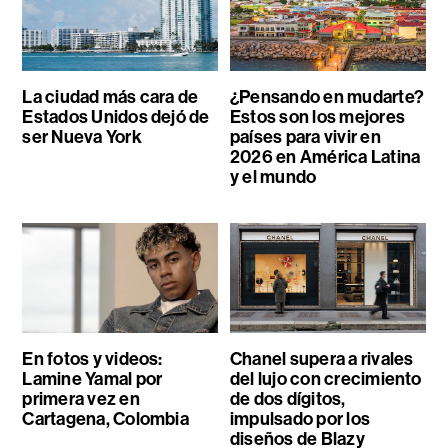
La ciudad más cara de
¿Pensando en mudarte?
Estados Unidos dejó de
Estos son los mejores
ser Nueva York
países para vivir en
2026 en América Latina
y el mundo
En fotos y videos:
Chanel supera a rivales
Lamine Yamal por
del lujo con crecimiento
primera vez en
de dos dígitos,
Cartagena, Colombia
impulsado por los
diseños de Blazy