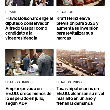
BRASIL
NEGOCIOS
Flávio Bolsonaro elige al
Kraft Heinz eleva
diputado conservador
previsión para 2026 y
Alfredo Gaspar como
aumenta su inversión
candidato a la
para revitalizar sus
vicepresidencia
marcas
ESTADOS UNIDOS
ESTADOS UNIDOS
Empleo privado en
Tasas hipotecarias en
EE.UU. crece menos de
EE.UU. alcanzan su nivel
lo esperado en julio,
más alto en un año y
según ADP
frenan la demanda