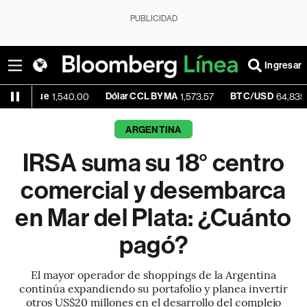
PUBLICIDAD
Ingresar
ue
Dólar CCL BYMA
BTC/USD
+0
1,540.00
1,573.57
64,835.98
ARGENTINA
IRSA suma su 18° centro
comercial y desembarca
en Mar del Plata: ¿Cuánto
pagó?
El mayor operador de shoppings de la Argentina
continúa expandiendo su portafolio y planea invertir
otros US$20 millones en el desarrollo del complejo