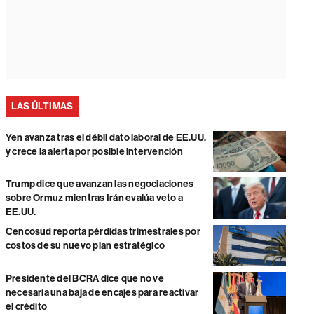
LAS ÚLTIMAS
Yen avanza tras el débil dato laboral de EE.UU.
y crece la alerta por posible intervención
Trump dice que avanzan las negociaciones
sobre Ormuz mientras Irán evalúa veto a
EE.UU.
Cencosud reporta pérdidas trimestrales por
costos de su nuevo plan estratégico
Presidente del BCRA dice que no ve
necesaria una baja de encajes para reactivar
el crédito