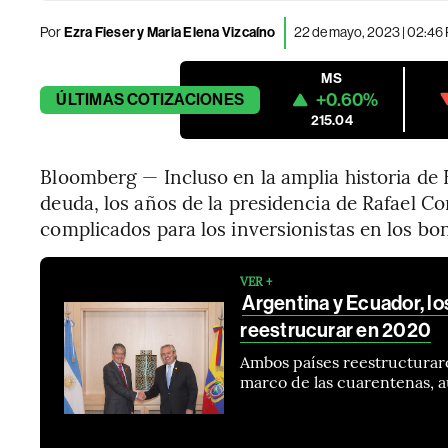
Por
Ezra Fieser y Maria Elena Vizcaíno
22 de mayo, 2023 | 02:46
MS
+0.60%
ÚLTIMAS
COTIZACIONES
215.04
Bloomberg — Incluso en la amplia historia de
deuda, los años de la presidencia de Rafael 
complicados para los inversionistas en los bon
VER +
Argentina y Ecuador, lo
reestrucurar en 2020
Ambos países reestructuraro
marco de las cuarentenas, 