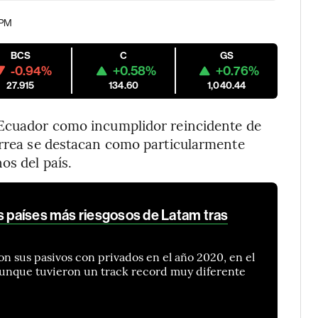
 PM
BCS
C
GS
-0.94%
+0.58%
+0.76%
27.915
134.60
1,040.44
 Ecuador como incumplidor reincidente de
Correa se destacan como particularmente
os del país.
s países más riesgosos de Latam tras
n sus pasivos con privados en el año 2020, en el
aunque tuvieron un track record muy diferente