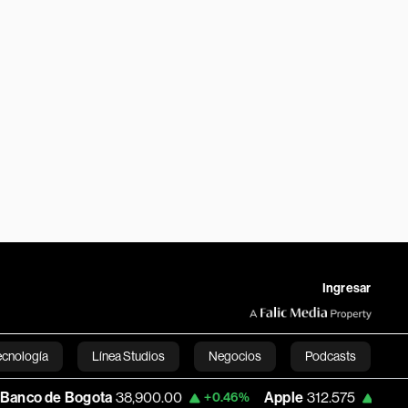
Ingresar
ecnología
Línea Studios
Negocios
Podcasts
Bogota
38,900.00
Apple
312.575
USD 
+0.46%
+0.01%
English