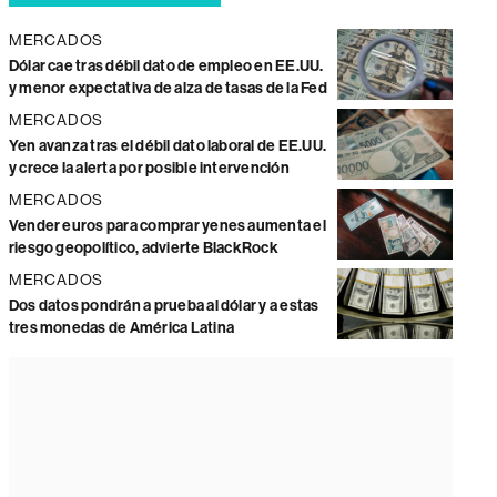
MERCADOS
Dólar cae tras débil dato de empleo en EE.UU.
y menor expectativa de alza de tasas de la Fed
MERCADOS
Yen avanza tras el débil dato laboral de EE.UU.
y crece la alerta por posible intervención
MERCADOS
Vender euros para comprar yenes aumenta el
riesgo geopolítico, advierte BlackRock
MERCADOS
Dos datos pondrán a prueba al dólar y a estas
tres monedas de América Latina