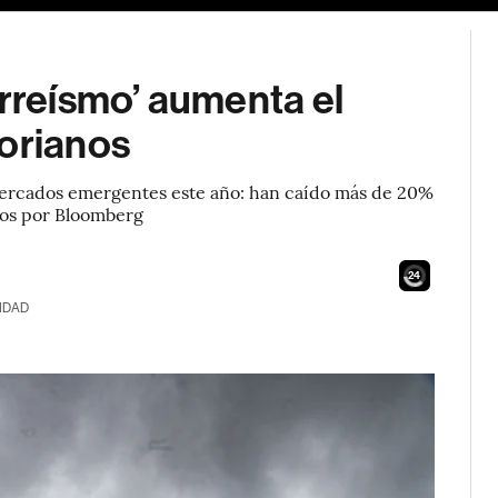
orreísmo’ aumenta el
torianos
mercados emergentes este año: han caído más de 20%
dos por Bloomberg
22
IDAD