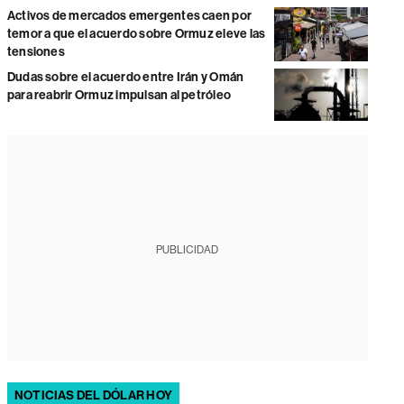
Activos de mercados emergentes caen por
temor a que el acuerdo sobre Ormuz eleve las
tensiones
Dudas sobre el acuerdo entre Irán y Omán
para reabrir Ormuz impulsan al petróleo
PUBLICIDAD
NOTICIAS DEL DÓLAR HOY