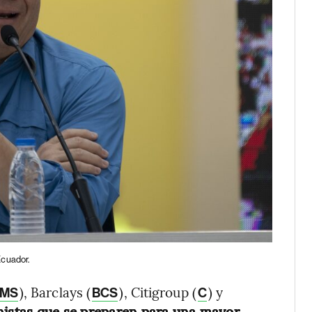
Ecuador.
), Barclays (
), Citigroup (
) y
MS
BCS
C
onistas que se preparen para una mayor