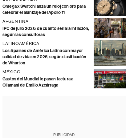
Omega x Swatch lanza un reloj con oro para
celebrar el alunizaje del Apollo 11
ARGENTINA
IPC de julio 2026: de cuánto sería la inflación,
según las consultoras
LATINOAMÉRICA
Los 5 países de América Latina con mayor
calidad de vida en 2026, según clasificación
de Wharton
MÉXICO
Gastos del Mundial le pasan factura a
Ollamani de Emilio Azcárraga
PUBLICIDAD