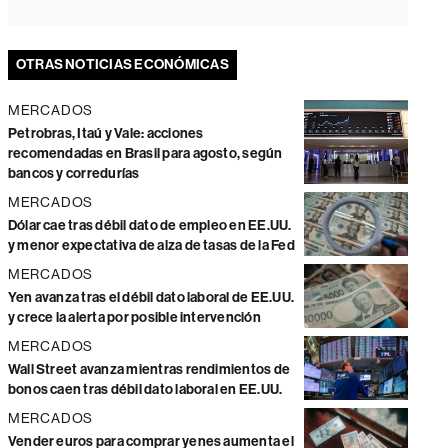
OTRAS NOTICIAS ECONÓMICAS
MERCADOS
Petrobras, Itaú y Vale: acciones
recomendadas en Brasil para agosto, según
bancos y corredurías
MERCADOS
Dólar cae tras débil dato de empleo en EE.UU.
y menor expectativa de alza de tasas de la Fed
MERCADOS
Yen avanza tras el débil dato laboral de EE.UU.
y crece la alerta por posible intervención
MERCADOS
Wall Street avanza mientras rendimientos de
bonos caen tras débil dato laboral en EE.UU.
MERCADOS
Vender euros para comprar yenes aumenta el