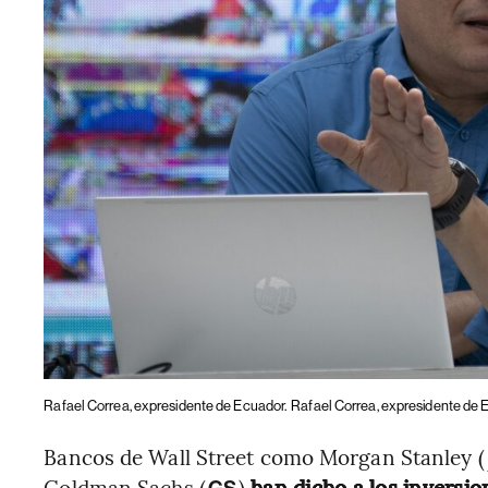
Rafael Correa, expresidente de Ecuador.
Rafael Correa, expresidente de 
Bancos de Wall Street como Morgan Stanley (
Goldman Sachs (
)
han dicho a los inversi