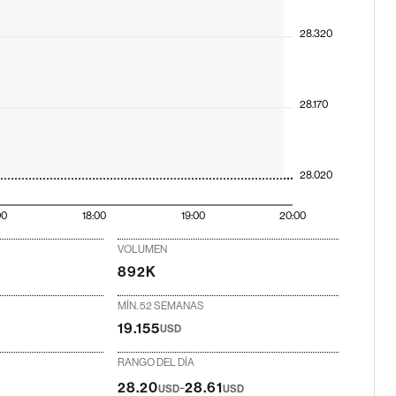
28.320
28.170
28.020
00
18:00
19:00
20:00
VOLUMEN
892K
MÍN. 52 SEMANAS
19.155
USD
RANGO DEL DÍA
-
28.20
28.61
USD
USD