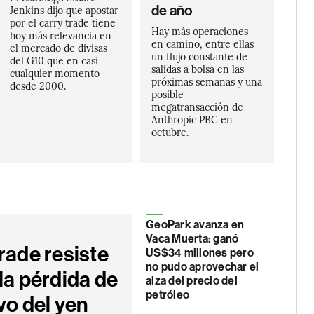
de año
Jenkins dijo que apostar
por el carry trade tiene
Hay más operaciones
hoy más relevancia en
en camino, entre ellas
el mercado de divisas
un flujo constante de
del G10 que en casi
salidas a bolsa en las
cualquier momento
próximas semanas y una
desde 2000.
posible
megatransacción de
Anthropic PBC en
octubre.
GeoPark avanza en
Vaca Muerta: ganó
rade resiste
US$34 millones pero
no pudo aprovechar el
la pérdida de
alza del precio del
petróleo
vo del yen