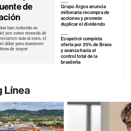
uente de
Grupo Argos anuncia
millonaria recompra de
iación
acciones y promete
duplicar el dividendo
stas han reducido su
del yen como moneda de
 recurren más al euro, el
Ecopetrol completa
 el dólar para mantener
oferta por 25% de Brava
ctivos de mayor
y avanza hacia el
control total de la
brasileña
g Línea