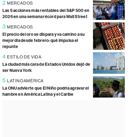
2
MERCADOS
Las 5 acciones más rentables del S&P 500 en
2026 en una semana récord para Wall Street
3
MERCADOS
El precio del oro se dispara y va camino a su
mejor día desde febrero: qué impulsa el
repunte
4
ESTILO DE VIDA
La ciudad más cara de Estados Unidos dejó de
ser Nueva York
5
LATINOAMÉRICA
La ONU advierte que El Niño podría agravar el
hambre en América Latina y el Caribe