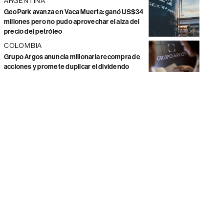
ARGENTINA
GeoPark avanza en Vaca Muerta: ganó US$34
millones pero no pudo aprovechar el alza del
precio del petróleo
COLOMBIA
Grupo Argos anuncia millonaria recompra de
acciones y promete duplicar el dividendo