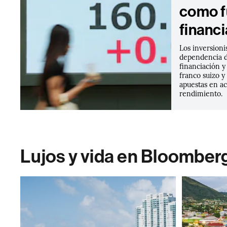
como f
financ
Los inversioni
dependencia 
financiación y
franco suizo y
apuestas en a
rendimiento.
Lujos y vida en Bloomber