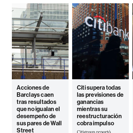
Acciones de
Citi supera todas
Barclays caen
las previsiones de
tras resultados
ganancias
que no igualan el
mientras su
desempeño de
reestructuración
sus pares de Wall
cobra impulso
Street
Citigroup reportó