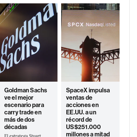
Goldman Sachs
SpaceX impulsa
ve el mejor
ventas de
escenario para
acciones en
carry trade en
EE.UU. a un
más de dos
récord de
décadas
US$251.000
millones a mitad
El estratega Stuart