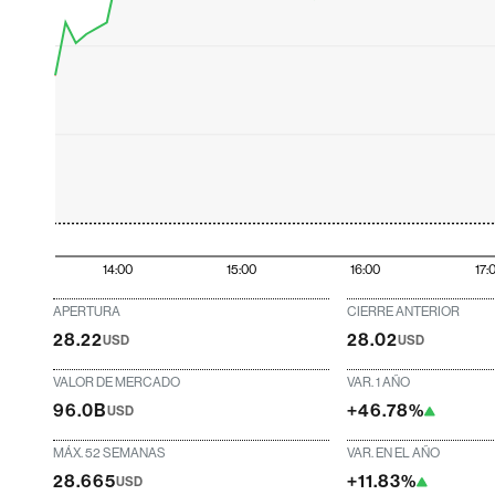
14:00
15:00
16:00
17:
APERTURA
CIERRE ANTERIOR
28.22
28.02
USD
USD
VALOR DE MERCADO
VAR. 1 AÑO
96.0B
+46.78%
USD
MÁX. 52 SEMANAS
VAR. EN EL AÑO
28.665
+11.83%
USD