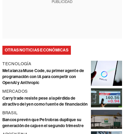
PUBLICIDAD
OTRAS NOTICIAS ECONÓMICAS
TECNOLOGÍA
Meta lanza Muse Code, su primer agente de
programación con IA para competir con
OpenAI y Anthropic
MERCADOS
Carry trade resiste pese a la pérdida de
atractivo del yen como fuente de financiación
BRASIL
Bancos prevén que Petrobras duplique su
generación de caja en el segundo trimestre