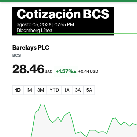
Cotización BCS
agosto 05, 2026 | 07:55 PM
Bloomberg Línea
Barclays PLC
BCS
28.46
+1.57%
+0.44 USD
USD
1D
1M
3M
YTD
1A
3A
5A