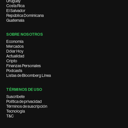
Uruguay
Costa Rica
El Salvador
República Dominicana
Guatemala
SOBRE NOSOTROS
Economía
Mercados
Dólar Hoy
Actualidad
Cripto
Finanzas Personales
Podcasts
Listas de Bloomberg Línea
TÉRMINOS DE USO
Suscríbete
Política de privacidad
Términos de suscripción
Tecnología
T&C