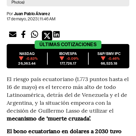
Photos)
Por
Juan Pablo Álvarez
17 de mayo, 2023 | 11:46 AM
ÚLTIMAS
COTIZACIONES
NASDAQ
IBOVESPA
S&P/BMV IPC
-0.83%
-0.09%
-0.46%
26,363.44
177,726.17
66,525.18
El riesgo país ecuatoriano (1.773 puntos hasta el
16 de mayo) es el tercero más alto de todo
Latinoamérica, detrás del de Venezuela y el de
Argentina, y la situación empeora con la
decisión de Guillermo Lasso de utilizar el
mecanismo de ‘muerte cruzada’.
El bono ecuatoriano en dólares a 2030 tuvo