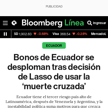
PUBLICIDAD
Ingresar
-0.68%
Visa
-0.28%
MercadoLibre
1,902.83
368.54
1,924.95
ECUADOR
Bonos de Ecuador se
desploman tras decisión
de Lasso de usar la
‘muerte cruzada’
Ecuador tiene el tercer riesgo país alto de
Latinoamérica, después de Venezuela y Argentina, y la
inestabilidad política suma motivos para que crezca