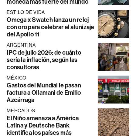
moneda más fuerte del mundo
ESTILO DE VIDA
Omega x Swatch lanza un reloj
con oro para celebrar el alunizaje
del Apollo 11
ARGENTINA
IPC de julio 2026: de cuánto
sería la inflación, según las
consultoras
MÉXICO
Gastos del Mundial le pasan
factura a Ollamani de Emilio
Azcárraga
MERCADOS
El Niño amenaza a América
Latina y Deutsche Bank
identifica los países más