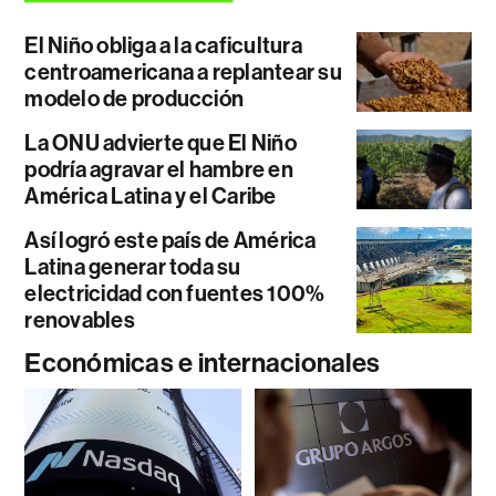
El Niño obliga a la caficultura
centroamericana a replantear su
modelo de producción
La ONU advierte que El Niño
podría agravar el hambre en
América Latina y el Caribe
Así logró este país de América
Latina generar toda su
electricidad con fuentes 100%
renovables
Económicas e internacionales