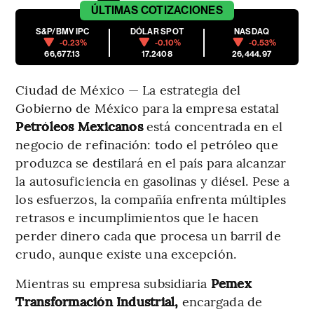
ÚLTIMAS
COTIZACIONES
S&P/BMV IPC
DÓLAR SPOT
NASDAQ
-0.23%
-0.10%
-0.53%
66,677.13
17.2408
26,444.97
Ciudad de México — La estrategia del
Gobierno de México para la empresa estatal
Petróleos Mexicanos
está concentrada en el
negocio de refinación: todo el petróleo que
produzca se destilará en el país para alcanzar
la autosuficiencia en gasolinas y diésel. Pese a
los esfuerzos, la compañía enfrenta múltiples
retrasos e incumplimientos que le hacen
perder dinero cada que procesa un barril de
crudo, aunque existe una excepción.
Mientras su empresa subsidiaria
Pemex
Transformación Industrial,
encargada de