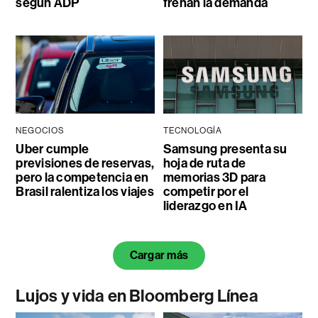
según ADP
frenan la demanda
NEGOCIOS
TECNOLOGÍA
Uber cumple
Samsung presenta su
previsiones de reservas,
hoja de ruta de
pero la competencia en
memorias 3D para
Brasil ralentiza los viajes
competir por el
liderazgo en IA
Cargar más
Lujos y vida en Bloomberg Línea