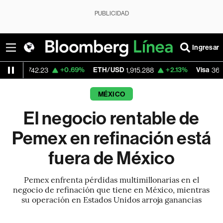
PUBLICIDAD
Ingresar
+0.69%
ETH/USD
+2.13%
Visa
-0.
2.23
1,915.288
368.80
MÉXICO
El negocio rentable de
Pemex en refinación está
fuera de México
Pemex enfrenta pérdidas multimillonarias en el
negocio de refinación que tiene en México, mientras
su operación en Estados Unidos arroja ganancias