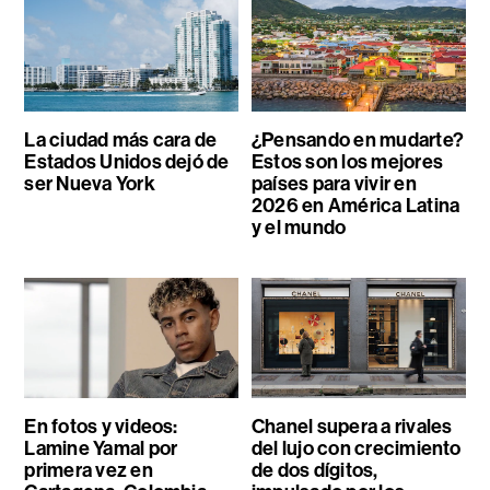
La ciudad más cara de
¿Pensando en mudarte?
Estados Unidos dejó de
Estos son los mejores
ser Nueva York
países para vivir en
2026 en América Latina
y el mundo
En fotos y videos:
Chanel supera a rivales
Lamine Yamal por
del lujo con crecimiento
primera vez en
de dos dígitos,