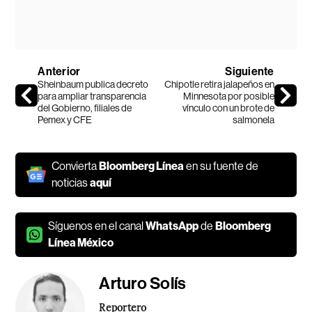
Anterior
Siguiente
Sheinbaum publica decreto
Chipotle retira jalapeños en
para ampliar transparencia
Minnesota por posible
del Gobierno, filiales de
vínculo con un brote de
Pemex y CFE
salmonela
Convierta
Bloomberg Línea
en su fuente de
noticias
aquí
Síguenos en el canal
WhatsApp
de
Bloomberg
Línea México
Arturo Solís
Reportero