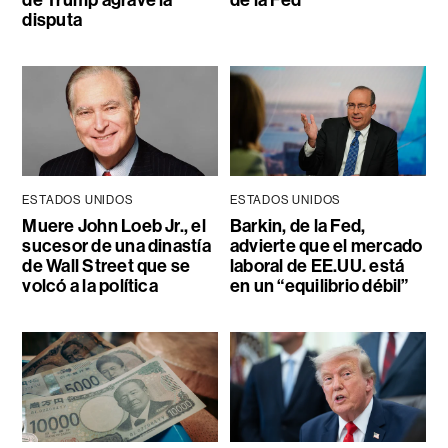
de Trump agrave la
de la Fed
disputa
ESTADOS UNIDOS
ESTADOS UNIDOS
Muere John Loeb Jr., el
Barkin, de la Fed,
sucesor de una dinastía
advierte que el mercado
de Wall Street que se
laboral de EE.UU. está
volcó a la política
en un “equilibrio débil”