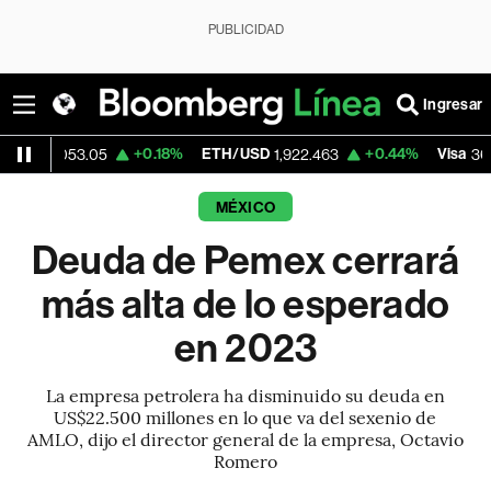
PUBLICIDAD
Ingresar
+0.18%
ETH/USD
+0.44%
Visa
-2.
3.05
1,922.463
362.50
MÉXICO
Deuda de Pemex cerrará
más alta de lo esperado
en 2023
La empresa petrolera ha disminuido su deuda en
US$22.500 millones en lo que va del sexenio de
AMLO, dijo el director general de la empresa, Octavio
Romero