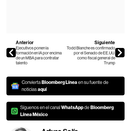
Anterior
Siguiente
Ejecutivos ponen la
Todd Blanche es confirmado
formación en IA por encima
por el Senado de EE.UU.
de un MBA para contratar
como fiscal general de
talento
Trump
Convierta
Bloomberg Línea
en su fuente de
noticias
aquí
Síguenos en el canal
WhatsApp
de
Bloomberg
Línea México