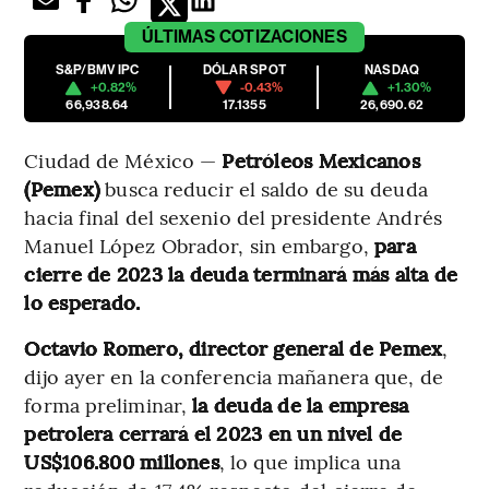
ÚLTIMAS
COTIZACIONES
S&P/BMV IPC
DÓLAR SPOT
NASDAQ
+0.82%
-0.43%
+1.30%
66,938.64
17.1355
26,690.62
Ciudad de México —
Petróleos Mexicanos
(Pemex)
busca reducir el saldo de su deuda
hacia final del sexenio del presidente Andrés
Manuel López Obrador, sin embargo,
para
cierre de 2023 la deuda terminará más alta de
lo esperado.
Octavio Romero, director general de Pemex
,
dijo ayer en la conferencia mañanera que, de
forma preliminar,
la deuda de la empresa
petrolera cerrará el 2023 en un nivel de
US$106.800 millones
, lo que implica una