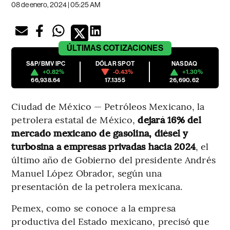
08 de enero, 2024 | 05:25 AM
ÚLTIMAS
COTIZACIONES
S&P/BMV IPC
DÓLAR SPOT
NASDAQ
+0.82%
-0.43%
+1.30%
66,938.64
17.1355
26,690.62
Ciudad de México — Petróleos Mexicano, la
petrolera estatal de México,
dejará 16% del
mercado mexicano de gasolina, diésel y
turbosina a empresas privadas hacia 2024
, el
último año de Gobierno del presidente Andrés
Manuel López Obrador, según una
presentación de la petrolera mexicana.
Pemex, como se conoce a la empresa
productiva del Estado mexicano, precisó que