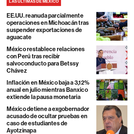
LAS ÚLTIMAS DE MÉXICO
EE.UU. reanuda parcialmente
operaciones en Michoacán tras
suspender exportaciones de
aguacate
México restablece relaciones
con Perú tras recibir
salvoconducto para Betssy
Chávez
Inflación en México baja a 3,12%
anual en julio mientras Banxico
extiende la pausa monetaria
México detiene a exgobernador
acusado de ocultar pruebas en
caso de estudiantes de
Ayotzinapa