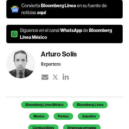
Convierta
Bloomberg Línea
en su fuente de
noticias
aquí
Síguenos en el canal
WhatsApp
de
Bloomberg
Línea México
Arturo Solís
Reportero
Temas de este artículo
Bloomberg Línea México
Bloomberg Línea
México
Pemex
Gasolina
Combustibles
Empresas privadas