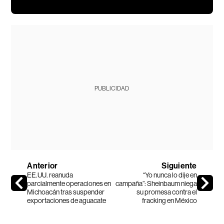
PUBLICIDAD
Anterior
Siguiente
EE.UU. reanuda
“Yo nunca lo dije en
parcialmente operaciones en
campaña”: Sheinbaum niega
Michoacán tras suspender
su promesa contra el
exportaciones de aguacate
fracking en México