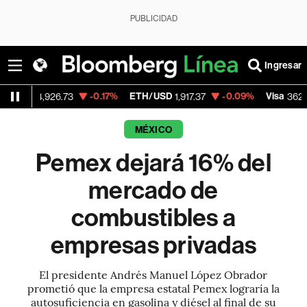
PUBLICIDAD
Ingresar
-0.17%
ETH/USD
-0.09%
Visa
-2.1
926.73
1,917.37
362.50
MÉXICO
Pemex dejará 16% del
mercado de
combustibles a
empresas privadas
El presidente Andrés Manuel López Obrador
prometió que la empresa estatal Pemex lograría la
autosuficiencia en gasolina y diésel al final de su