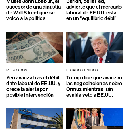
Muere John Loeb Jr., el
Barkin, de la Fed,
sucesor de una dinastía
advierte que el mercado
de Wall Street que se
laboral de EE.UU. está
volcó a la política
en un “equilibrio débil”
MERCADOS
ESTADOS UNIDOS
Yen avanza tras el débil
Trump dice que avanzan
dato laboral de EE.UU. y
las negociaciones sobre
crece la alerta por
Ormuz mientras Irán
posible intervención
evalúa veto a EE.UU.