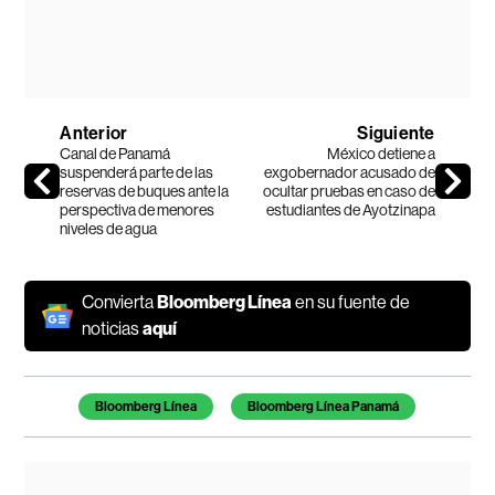
Anterior
Siguiente
Canal de Panamá
México detiene a
suspenderá parte de las
exgobernador acusado de
reservas de buques ante la
ocultar pruebas en caso de
perspectiva de menores
estudiantes de Ayotzinapa
niveles de agua
Convierta
Bloomberg Línea
en su fuente de
noticias
aquí
Temas de este artículo
Bloomberg Línea
Bloomberg Línea Panamá