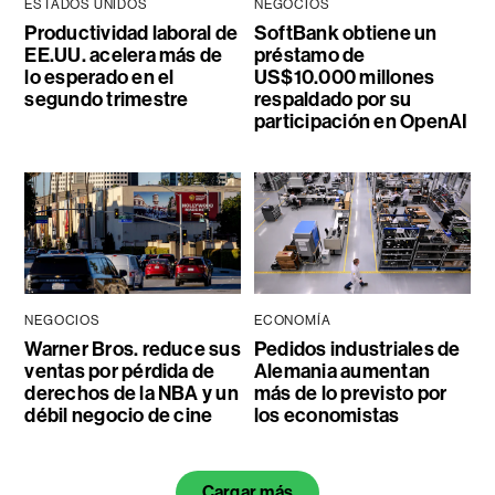
ESTADOS UNIDOS
NEGOCIOS
Productividad laboral de
SoftBank obtiene un
EE.UU. acelera más de
préstamo de
lo esperado en el
US$10.000 millones
segundo trimestre
respaldado por su
participación en OpenAI
NEGOCIOS
ECONOMÍA
Warner Bros. reduce sus
Pedidos industriales de
ventas por pérdida de
Alemania aumentan
derechos de la NBA y un
más de lo previsto por
débil negocio de cine
los economistas
Cargar más