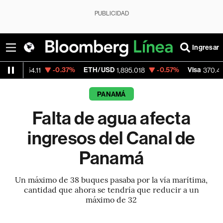
PUBLICIDAD
Ingresar
-0.37%
ETH/USD
-0.57%
Visa
+0.52
11
1,895.018
370.47
PANAMÁ
Falta de agua afecta
ingresos del Canal de
Panamá
Un máximo de 38 buques pasaba por la vía marítima,
cantidad que ahora se tendría que reducir a un
máximo de 32