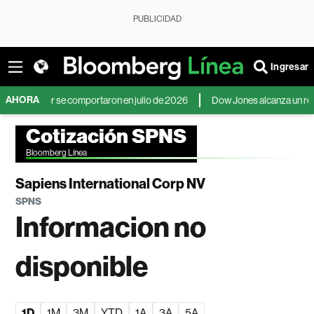
PUBLICIDAD
Ingresar
AHORA
 mejor se comportaron en julio de 2026
Dow Jones alcanza un récord mien
Cotización SPNS
Bloomberg Línea
Sapiens International Corp NV
SPNS
Informacion no
disponible
1D
1M
3M
YTD
1A
3A
5A