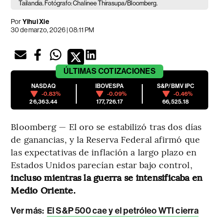
Tailandia. Fotógrafo: Chalinee Thirasupa/Bloomberg.
Por
Yihui Xie
30 de marzo, 2026 | 08:11 PM
ÚLTIMAS
COTIZACIONES
NASDAQ
IBOVESPA
S&P/BMV IPC
-0.83%
-0.09%
-0.46%
26,363.44
177,726.17
66,525.18
Bloomberg — El oro se estabilizó tras dos días
de ganancias, y la Reserva Federal afirmó que
las expectativas de inflación a largo plazo en
Estados Unidos parecían estar bajo control,
incluso mientras la guerra se intensificaba en
Medio Oriente.
Ver más:
El S&P 500 cae y el petróleo WTI cierra