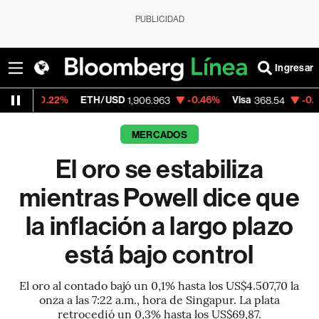
PUBLICIDAD
Ingresar
22%
ETH/USD
-0.46%
Visa
-0.28%
Merca
1,906.963
368.54
MERCADOS
El oro se estabiliza
mientras Powell dice que
la inflación a largo plazo
está bajo control
El oro al contado bajó un 0,1% hasta los US$4.507,70 la
onza a las 7:22 a.m., hora de Singapur. La plata
retrocedió un 0,3% hasta los US$69,87.