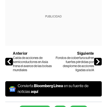
PUBLICIDAD
Anterior
Siguiente
Caída de acciones de
Fondos de cobertura sufren
semiconductores en Asia
fuertes pérdidas por
frena el avance de las bolsas
desplome de acciones
mundiales
ligadas a la IA
Convierta
Bloomberg Línea
en su fuente de
noticias
aquí