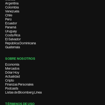
Argentina
Colombia
Venezuela
Chile
Perú
Ecuador
Panamá
Uruguay
Costa Rica
El Salvador
República Dominicana
Guatemala
SOBRE NOSOTROS
Economía
Mercados
Dólar Hoy
Actualidad
Cripto
Finanzas Personales
Podcasts
Listas de Bloomberg Línea
TÉRMINOS DE USO