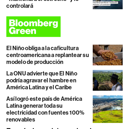
controlará
El Niño obliga a la caficultura
centroamericana a replantear su
modelo de producción
La ONU advierte que El Niño
podría agravar el hambre en
América Latina y el Caribe
Así logró este país de América
Latina generar toda su
electricidad con fuentes 100%
renovables