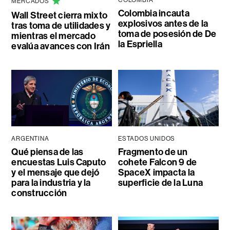
COLOMBIA
MERCADOS
Colombia incauta
Wall Street cierra mixto
explosivos antes de la
tras toma de utilidades y
toma de posesión de De
mientras el mercado
la Espriella
evalúa avances con Irán
ARGENTINA
ESTADOS UNIDOS
Qué piensa de las
Fragmento de un
encuestas Luis Caputo
cohete Falcon 9 de
y el mensaje que dejó
SpaceX impacta la
para la industria y la
superficie de la Luna
construcción