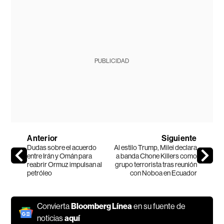
PUBLICIDAD
Anterior
Siguiente
Dudas sobre el acuerdo
Al estilo Trump, Milei declara
entre Irán y Omán para
a banda Chone Killers como
reabrir Ormuz impulsan al
grupo terrorista tras reunión
petróleo
con Noboa en Ecuador
Convierta
Bloomberg Línea
en su fuente de
noticias
aquí