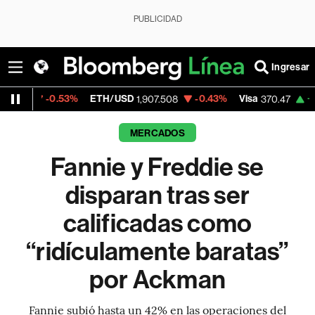
PUBLICIDAD
Ingresar
53%
ETH/USD
-0.43%
Visa
+0.52%
Merca
1,907.508
370.47
MERCADOS
Fannie y Freddie se
disparan tras ser
calificadas como
“ridículamente baratas”
por Ackman
Fannie subió hasta un 42% en las operaciones del