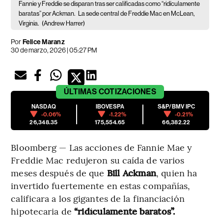
Fannie y Freddie se disparan tras ser calificadas como “ridículamente
baratas” por Ackman.
La sede central de Freddie Mac en McLean,
Virginia.
(Andrew Harrer)
Por
Felice Maranz
30 de marzo, 2026 | 05:27 PM
ÚLTIMAS
COTIZACIONES
NASDAQ
IBOVESPA
S&P/BMV IPC
-0.06%
-1.22%
-0.21%
26,348.35
175,554.65
66,382.22
Bloomberg — Las acciones de Fannie Mae y
Freddie Mac redujeron su caída de varios
meses después de que
Bill Ackman
, quien ha
invertido fuertemente en estas compañías,
calificara a los gigantes de la financiación
hipotecaria de
“ridículamente baratos”.