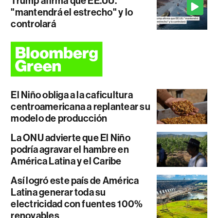
Trump afirma que EE.UU.
"mantendrá el estrecho" y lo
controlará
El Niño obliga a la caficultura
centroamericana a replantear su
modelo de producción
La ONU advierte que El Niño
podría agravar el hambre en
América Latina y el Caribe
Así logró este país de América
Latina generar toda su
electricidad con fuentes 100%
renovables