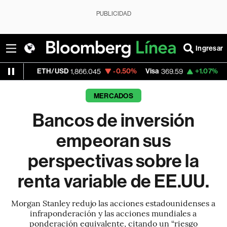
PUBLICIDAD
Ingresar
ETH/USD
-0.50%
Visa
+1.07%
MercadoLib
1,866.045
369.59
MERCADOS
Bancos de inversión
empeoran sus
perspectivas sobre la
renta variable de EE.UU.
Morgan Stanley redujo las acciones estadounidenses a
infraponderación y las acciones mundiales a
ponderación equivalente, citando un “riesgo