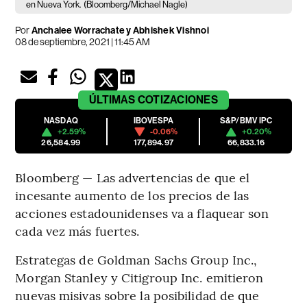
en Nueva York.
(Bloomberg/Michael Nagle)
Por
Anchalee Worrachate y Abhishek Vishnoi
08 de septiembre, 2021 | 11:45 AM
ÚLTIMAS
COTIZACIONES
NASDAQ
IBOVESPA
S&P/BMV IPC
+2.59%
-0.06%
+0.20%
26,584.99
177,894.97
66,833.16
Bloomberg — Las advertencias de que el
incesante aumento de los precios de las
acciones estadounidenses va a flaquear son
cada vez más fuertes.
Estrategas de Goldman Sachs Group Inc.,
Morgan Stanley y Citigroup Inc. emitieron
nuevas misivas sobre la posibilidad de que