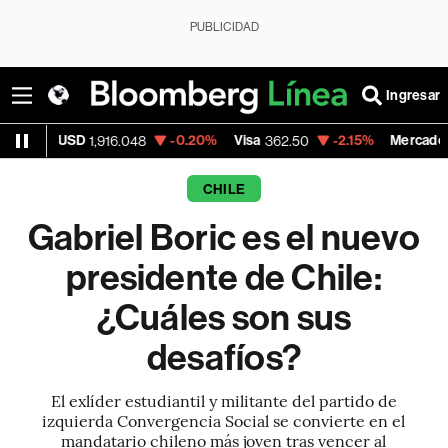
PUBLICIDAD
Ingresar
D
-0.20%
Visa
-2.15%
MercadoLibre
1,916.048
362.50
1,821.7
CHILE
Gabriel Boric es el nuevo
presidente de Chile:
¿Cuáles son sus
desafíos?
El exlíder estudiantil y militante del partido de
izquierda Convergencia Social se convierte en el
mandatario chileno más joven tras vencer al