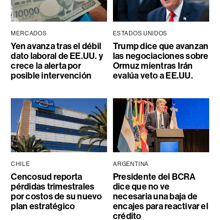
MERCADOS
ESTADOS UNIDOS
Yen avanza tras el débil
Trump dice que avanzan
dato laboral de EE.UU. y
las negociaciones sobre
crece la alerta por
Ormuz mientras Irán
posible intervención
evalúa veto a EE.UU.
CHILE
ARGENTINA
Cencosud reporta
Presidente del BCRA
pérdidas trimestrales
dice que no ve
por costos de su nuevo
necesaria una baja de
plan estratégico
encajes para reactivar el
crédito