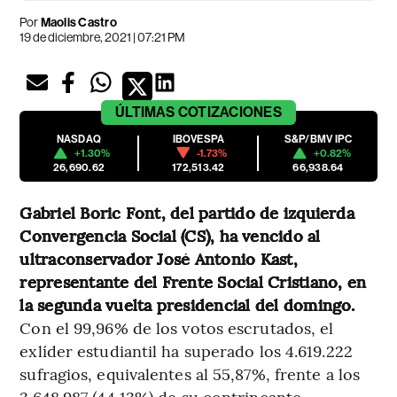
Por
Maolis Castro
19 de diciembre, 2021 | 07:21 PM
ÚLTIMAS
COTIZACIONES
NASDAQ
IBOVESPA
S&P/BMV IPC
+1.30%
-1.73%
+0.82%
26,690.62
172,513.42
66,938.64
Gabriel Boric Font, del partido de izquierda
Convergencia Social (CS),
ha vencido al
ultraconservador José Antonio Kast,
representante del Frente Social Cristiano, en
la segunda vuelta presidencial del domingo.
Con el 99,96% de los votos escrutados, el
exlíder estudiantil ha superado los 4.619.222
sufragios, equivalentes al 55,87%, frente a los
3.648.987 (44,13%) de su contrincante.