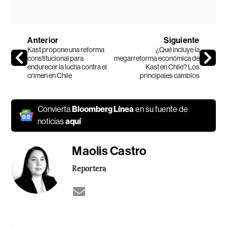
Anterior
Siguiente
Kast propone una reforma
¿Qué incluye la
constitucional para
megarreforma económica de
endurecer la lucha contra el
Kast en Chile? Los
crimen en Chile
principales cambios
Convierta
Bloomberg Línea
en su fuente de
noticias
aquí
Maolis Castro
Reportera