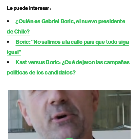
Le puede interesar:
¿Quién es Gabriel Boric, el nuevo presidente
de Chile?
Boric: “No salimos a la calle para que todo siga
igual”
Kast versus Boric: ¿Qué dejaron las campañas
políticas de los candidatos?