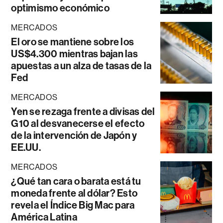
optimismo económico
MERCADOS
El oro se mantiene sobre los
US$4.300 mientras bajan las
apuestas a un alza de tasas de la
Fed
MERCADOS
Yen se rezaga frente a divisas del
G10 al desvanecerse el efecto
de la intervención de Japón y
EE.UU.
MERCADOS
¿Qué tan cara o barata está tu
moneda frente al dólar? Esto
revela el Índice Big Mac para
América Latina