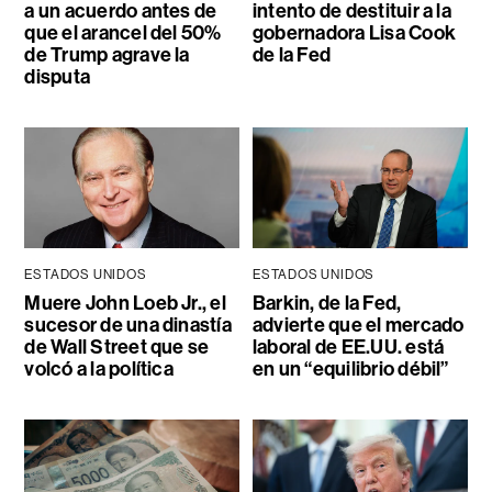
a un acuerdo antes de
intento de destituir a la
que el arancel del 50%
gobernadora Lisa Cook
de Trump agrave la
de la Fed
disputa
ESTADOS UNIDOS
ESTADOS UNIDOS
Muere John Loeb Jr., el
Barkin, de la Fed,
sucesor de una dinastía
advierte que el mercado
de Wall Street que se
laboral de EE.UU. está
volcó a la política
en un “equilibrio débil”